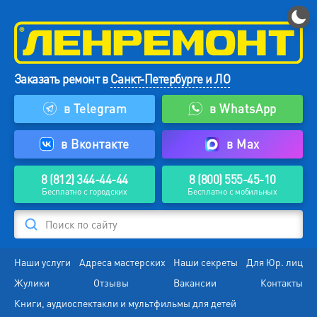
Заказать ремонт в
Санкт-Петербурге и ЛО
в Telegram
в WhatsApp
в Вконтакте
в Max
8 (812) 344-44-44
8 (800) 555-45-10
Бесплатно с городских
Бесплатно с мобильных
Поиск по сайту
Наши услуги
Адреса мастерских
Наши секреты
Для Юр. лиц
Жулики
Отзывы
Вакансии
Контакты
Книги, аудиоспектакли и мультфильмы для детей