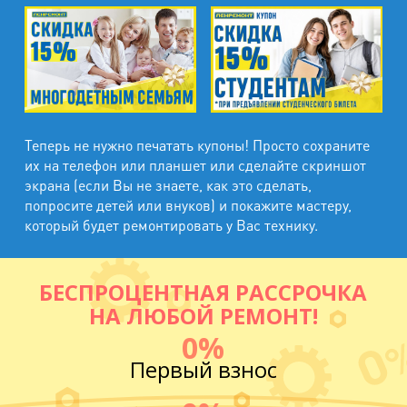
Теперь не нужно печатать купоны! Просто сохраните
их на телефон или планшет или сделайте скриншот
экрана (если Вы не знаете, как это сделать,
попросите детей или внуков) и покажите мастеру,
который будет ремонтировать у Вас технику.
БЕСПРОЦЕНТНАЯ РАССРОЧКА
НА ЛЮБОЙ РЕМОНТ!
0%
Первый взнос