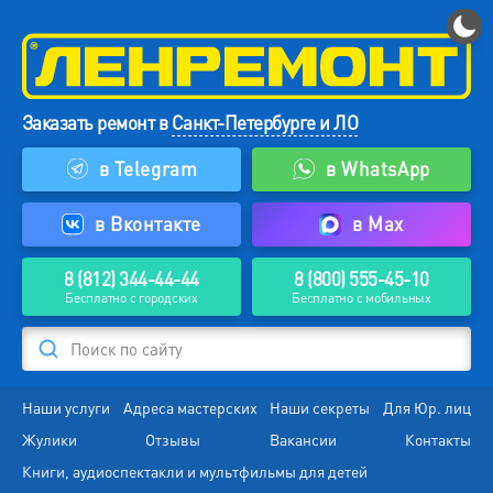
Заказать ремонт в
Санкт-Петербурге и ЛО
в Telegram
в WhatsApp
в Вконтакте
в Max
8 (812) 344-44-44
8 (800) 555-45-10
Бесплатно с городских
Бесплатно с мобильных
Поиск по сайту
Наши услуги
Адреса мастерских
Наши секреты
Для Юр. лиц
Жулики
Отзывы
Вакансии
Контакты
Книги, аудиоспектакли и мультфильмы для детей