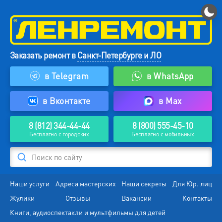
Заказать ремонт в
Санкт-Петербурге и ЛО
в Telegram
в WhatsApp
в Вконтакте
в Max
8 (812) 344-44-44
8 (800) 555-45-10
Бесплатно с городских
Бесплатно с мобильных
Поиск по сайту
Наши услуги
Адреса мастерских
Наши секреты
Для Юр. лиц
Жулики
Отзывы
Вакансии
Контакты
Книги, аудиоспектакли и мультфильмы для детей