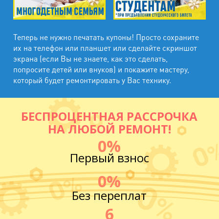
Теперь не нужно печатать купоны! Просто сохраните
их на телефон или планшет или сделайте скриншот
экрана (если Вы не знаете, как это сделать,
попросите детей или внуков) и покажите мастеру,
который будет ремонтировать у Вас технику.
БЕСПРОЦЕНТНАЯ РАССРОЧКА
НА ЛЮБОЙ РЕМОНТ!
0%
Первый взнос
0%
Без переплат
6