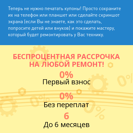
Теперь не нужно печатать купоны! Просто сохраните
их на телефон или планшет или сделайте скриншот
экрана (если Вы не знаете, как это сделать,
попросите детей или внуков) и покажите мастеру,
который будет ремонтировать у Вас технику.
БЕСПРОЦЕНТНАЯ РАССРОЧКА
НА ЛЮБОЙ РЕМОНТ!
0%
Первый взнос
0%
Без переплат
6
До 6 месяцев