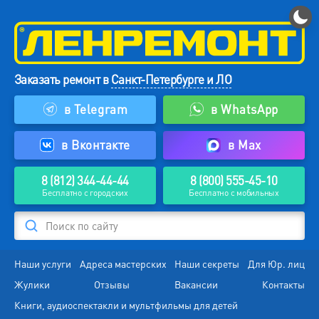
Заказать ремонт в
Санкт-Петербурге и ЛО
в Telegram
в WhatsApp
в Вконтакте
в Max
8 (812) 344-44-44
8 (800) 555-45-10
Бесплатно с городских
Бесплатно с мобильных
Поиск по сайту
Наши услуги
Адреса мастерских
Наши секреты
Для Юр. лиц
Жулики
Отзывы
Вакансии
Контакты
Книги, аудиоспектакли и мультфильмы для детей