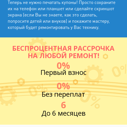
Теперь не нужно печатать купоны! Просто сохраните
их на телефон или планшет или сделайте скриншот
экрана (если Вы не знаете, как это сделать,
попросите детей или внуков) и покажите мастеру,
который будет ремонтировать у Вас технику.
БЕСПРОЦЕНТНАЯ РАССРОЧКА
НА ЛЮБОЙ РЕМОНТ!
0%
Первый взнос
0%
Без переплат
6
До 6 месяцев