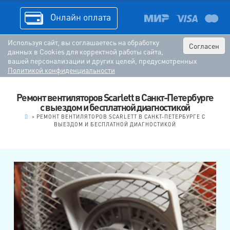
Онлайн оплата
Используя сайт, вы соглашаетесь на обработку
Согласен
данных в Cookies для корректной работы сайта,
вашей персонализации и других целей, предусмотренных
Политикой конфиденциальности
Ремонт вентиляторов Scarlett в Санкт-Петербурге
с выездом и бесплатной диагностикой
.
>
РЕМОНТ ВЕНТИЛЯТОРОВ SCARLETT В САНКТ-ПЕТЕРБУРГЕ С
ВЫЕЗДОМ И БЕСПЛАТНОЙ ДИАГНОСТИКОЙ