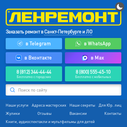
Заказать ремонт в
Санкт-Петербурге и ЛО
в Telegram
в WhatsApp
в Вконтакте
в Max
8 (812) 344-44-44
8 (800) 555-45-10
Бесплатно с городских
Бесплатно с мобильных
Поиск по сайту
Наши услуги
Адреса мастерских
Наши секреты
Для Юр. лиц
Жулики
Отзывы
Вакансии
Контакты
Книги, аудиоспектакли и мультфильмы для детей