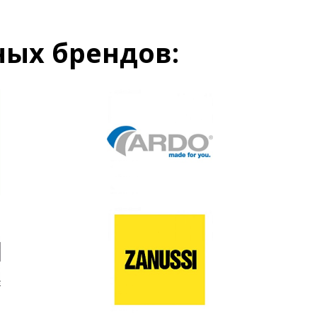
ых брендов:
Сушильная машина
Микроволновая печь