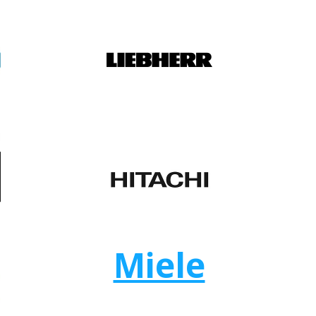
Водонагреватель
Миксер
Miele