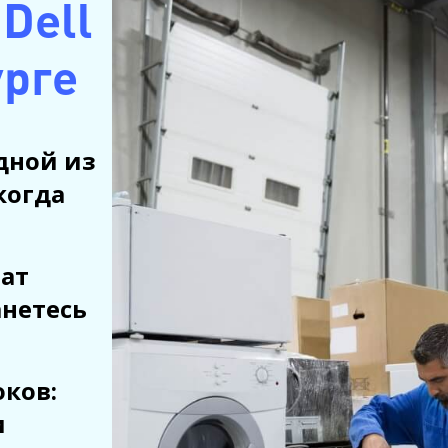
Dell
урге
дной из
когда
рат
анетесь
ков:
и