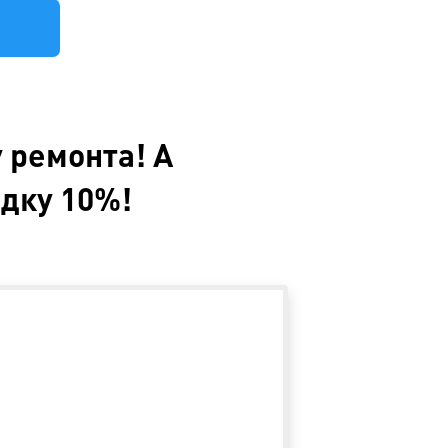
 ремонта! А
идку 10%!
Прямо сейчас
Смс на телефо