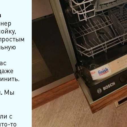
з
нер
ойку,
простым
льную
ас
даже
инить.
.
Мы
ли с
то-то