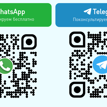
hatsApp
Tele
ируем бесплатно
Поконсультируе