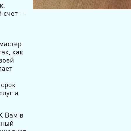
к,
й счет —
мастер
ак, как
воей
лает
 срок
слуг и
К Вам в
йный