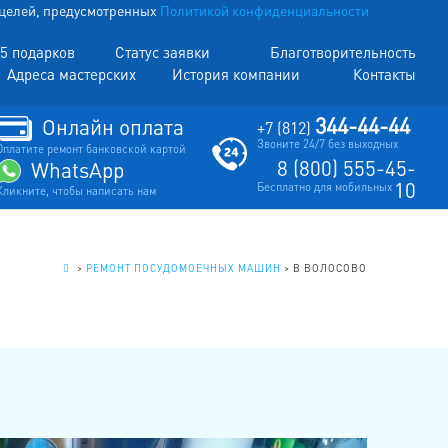
х целей, предусмотренных
Политикой конфиденциальности
5 подарков
Статус заявки
Благотворительность
Адреса мастерских
История компании
Контакты
344-44-44
Онлайн оплата
+7 (812)
Звоните 24/7 без выходных
Оплатите ремонт банковской картой
8 (800) 555-45-
WhatsApp
10
Бесплатно для мобильных
Кликните, чтобы написать нам
.
>
РЕМОНТ ПОСУДОМОЕЧНЫХ МАШИН
>
В ВОЛОСОВО