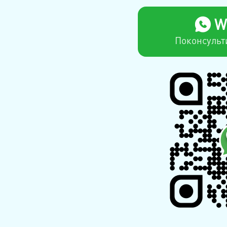
W
Поконсульт