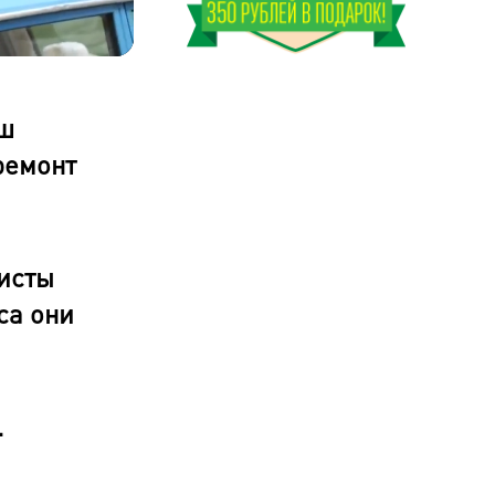
Оставшееся
время
аш
ремонт
исты
са они
.