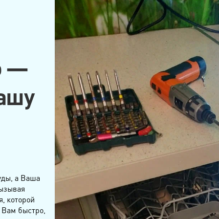
о —
Вашу
уды, а Ваша
вызывая
, которой
 Вам быстро,