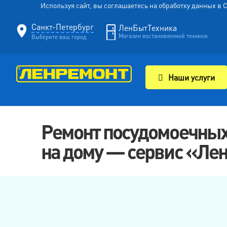
Используя сайт, вы соглашаетесь на обработку данных в
Санкт-Петербург
ЛенБытТехника
Магазин востановленной техники
Выберите ваш город
Наши услуги
Ремонт посудомоечных
на дому — сервис «Ле