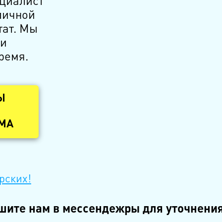
ециалист
личной
тат. Мы
 и
ремя.
Ы
ОМА
рских!
шите нам в мессендежры для уточнения