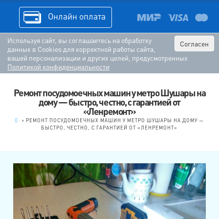
Онлайн оплата
Используя сайт, вы соглашаетесь на обработку
Согласен
данных в Cookies для корректной работы сайта,
вашей персонализации и других целей, предусмотренных
Политикой конфиденциальности
Ремонт посудомоечных машин у метро Шушары на
дому — быстро, честно, с гарантией от
«Ленремонт»
.
>
РЕМОНТ ПОСУДОМОЕЧНЫХ МАШИН У МЕТРО ШУШАРЫ НА ДОМУ —
БЫСТРО, ЧЕСТНО, С ГАРАНТИЕЙ ОТ «ЛЕНРЕМОНТ»