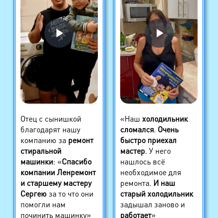
Отец с сынишкой
«Наш
холодильник
благодарят нашу
сломался
.
Очень
компанию за
ремонт
быстро приехал
стиральной
мастер
. У него
машинки
: «
Спасибо
нашлось всё
компании Ленремонт
необходимое для
и старшему мастеру
ремонта.
И наш
Сергею
за то что они
старый холодильник
помогли нам
задышал заново и
починить машинку»
работает
»