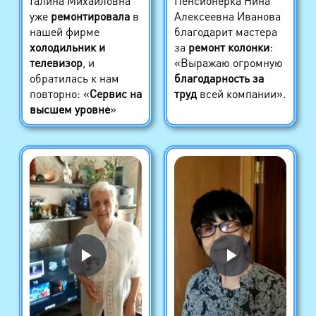
Галина Михайловна
Пенсионерка Нина
уже
ремонтировала
в
Алексеевна Иванова
нашей фирме
благодарит мастера
холодильник и
за
ремонт колонки
:
телевизор
, и
«Выражаю огромную
обратилась к нам
благодарность за
повторно: «
Сервис на
труд
всей компании».
высшем уровне
»