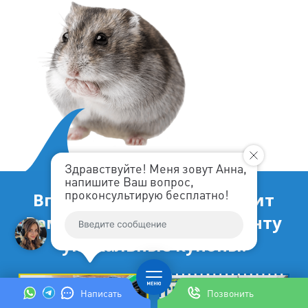
Здравствуйте! Меня зовут Анна,
напишите Ваш вопрос,
проконсультирую бесплатно!
Впервые! Ленремонт дарит
Вам как особенному клиенту
уникальные купоны!
Написать
Позвонить