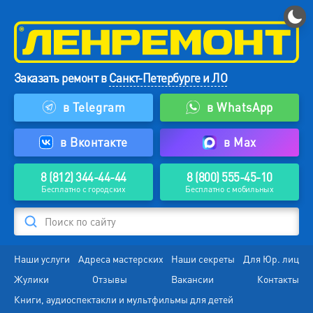
Заказать ремонт в
Санкт-Петербурге и ЛО
в Telegram
в WhatsApp
в Вконтакте
в Max
8 (812) 344-44-44
8 (800) 555-45-10
Бесплатно с городских
Бесплатно с мобильных
Поиск по сайту
Наши услуги
Адреса мастерских
Наши секреты
Для Юр. лиц
Жулики
Отзывы
Вакансии
Контакты
Книги, аудиоспектакли и мультфильмы для детей