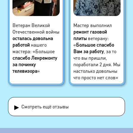
Ветеран Великой
Мастер выполнил
Отечественной войны
ремонт газовой
осталась довольна
плиты
ветерану:
работой
нашего
«
Большое спасибо
мастера: «Большое
Вам за работу
, за то
спасибо Ленремонту
что вы пришли,
за починку
поработали 2 дня. Мы
телевизора
»
настолько довольны
что просто нет слов»
▸
Смотреть ещё отзывы