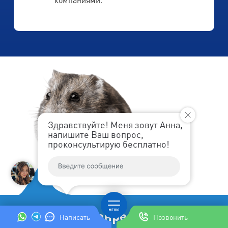
Здравствуйте! Меня зовут Анна,
напишите Ваш вопрос,
проконсультирую бесплатно!
Впервые! Ленремонт дарит
Написать
Позвонить