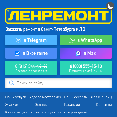
Заказать ремонт в
Санкт-Петербурге и ЛО
в Telegram
в WhatsApp
в Вконтакте
в Max
8 (812) 344-44-44
8 (800) 555-45-10
Бесплатно с городских
Бесплатно с мобильных
Поиск по сайту
Наши услуги
Адреса мастерских
Наши секреты
Для Юр. лиц
Жулики
Отзывы
Вакансии
Контакты
Книги, аудиоспектакли и мультфильмы для детей