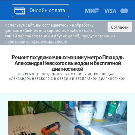
Онлайн оплата
Используя сайт, вы соглашаетесь на обработку
Согласен
данных в Cookies для корректной работы сайта,
вашей персонализации и других целей, предусмотренных
Политикой конфиденциальности
Ремонт посудомоечных машин у метро Площадь
Александра Невского с выездом и бесплатной
диагностикой
.
>
РЕМОНТ ПОСУДОМОЕЧНЫХ МАШИН У МЕТРО ПЛОЩАДЬ
АЛЕКСАНДРА НЕВСКОГО С ВЫЕЗДОМ И БЕСПЛАТНОЙ ДИАГНОСТИКОЙ