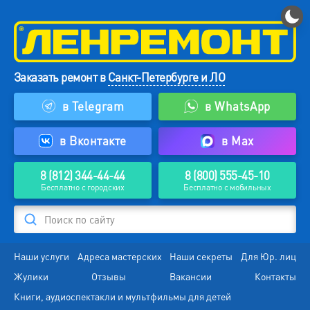
Заказать ремонт в
Санкт-Петербурге и ЛО
в Telegram
в WhatsApp
в Вконтакте
в Max
8 (812) 344-44-44
8 (800) 555-45-10
Бесплатно с городских
Бесплатно с мобильных
Поиск по сайту
Наши услуги
Адреса мастерских
Наши секреты
Для Юр. лиц
Жулики
Отзывы
Вакансии
Контакты
Книги, аудиоспектакли и мультфильмы для детей