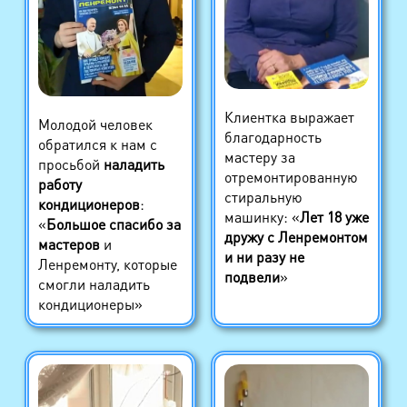
Клиентка выражает
Молодой человек
благодарность
обратился к нам с
мастеру за
просьбой
наладить
отремонтированную
работу
стиральную
кондиционеров
:
машинку: «
Лет 18 уже
«
Большое спасибо за
дружу с Ленремонтом
мастеров
и
и ни разу не
Ленремонту, которые
подвели
»
смогли наладить
кондиционеры»