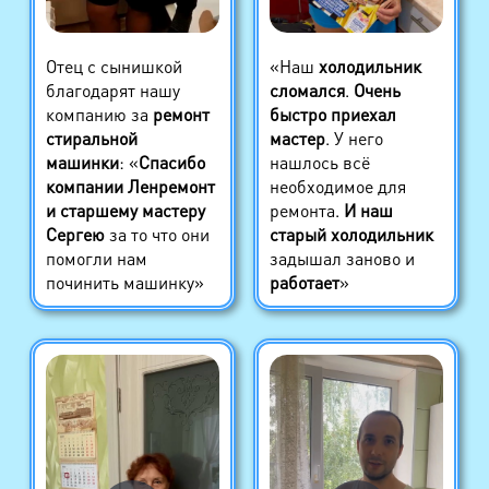
Отец с сынишкой
«Наш
холодильник
благодарят нашу
сломался
.
Очень
компанию за
ремонт
быстро приехал
стиральной
мастер
. У него
машинки
: «
Спасибо
нашлось всё
компании Ленремонт
необходимое для
и старшему мастеру
ремонта.
И наш
Сергею
за то что они
старый холодильник
помогли нам
задышал заново и
починить машинку»
работает
»