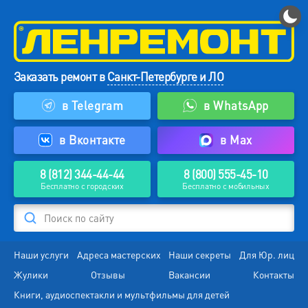
Заказать ремонт в
Санкт-Петербурге и ЛО
в Telegram
в WhatsApp
в Вконтакте
в Max
8 (812) 344-44-44
8 (800) 555-45-10
Бесплатно с городских
Бесплатно с мобильных
Поиск по сайту
Наши услуги
Адреса мастерских
Наши секреты
Для Юр. лиц
Жулики
Отзывы
Вакансии
Контакты
Книги, аудиоспектакли и мультфильмы для детей