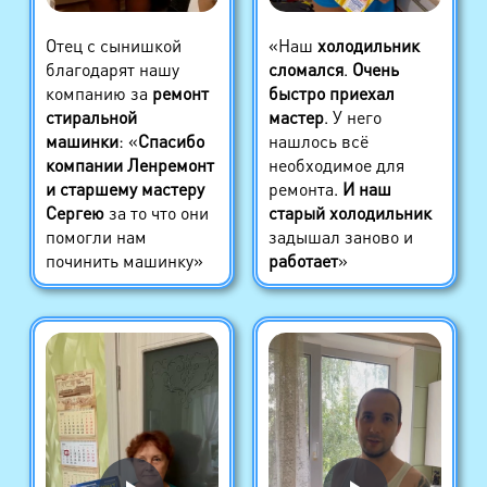
Отец с сынишкой
«Наш
холодильник
благодарят нашу
сломался
.
Очень
компанию за
ремонт
быстро приехал
стиральной
мастер
. У него
машинки
: «
Спасибо
нашлось всё
компании Ленремонт
необходимое для
и старшему мастеру
ремонта.
И наш
Сергею
за то что они
старый холодильник
помогли нам
задышал заново и
починить машинку»
работает
»