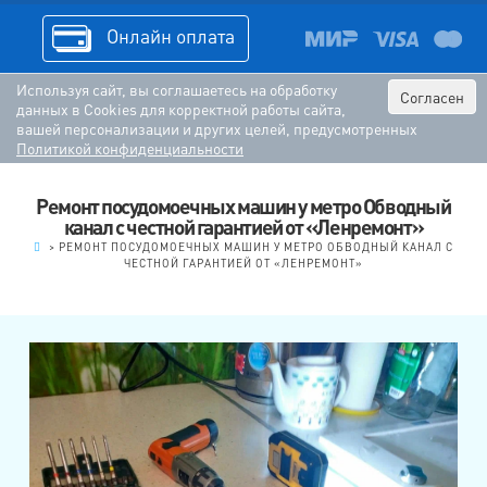
Онлайн оплата
Используя сайт, вы соглашаетесь на обработку
Согласен
данных в Cookies для корректной работы сайта,
вашей персонализации и других целей, предусмотренных
Политикой конфиденциальности
Ремонт посудомоечных машин у метро Обводный
канал с честной гарантией от «Ленремонт»
.
>
РЕМОНТ ПОСУДОМОЕЧНЫХ МАШИН У МЕТРО ОБВОДНЫЙ КАНАЛ С
ЧЕСТНОЙ ГАРАНТИЕЙ ОТ «ЛЕНРЕМОНТ»