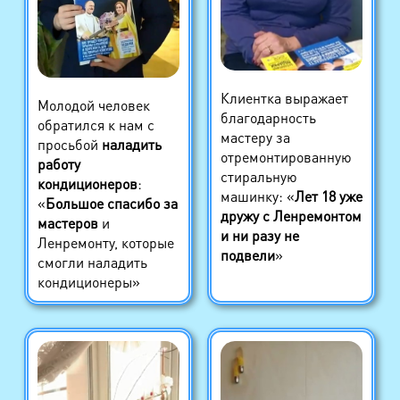
Клиентка выражает
Молодой человек
благодарность
обратился к нам с
мастеру за
просьбой
наладить
отремонтированную
работу
стиральную
кондиционеров
:
машинку: «
Лет 18 уже
«
Большое спасибо за
дружу с Ленремонтом
мастеров
и
и ни разу не
Ленремонту, которые
подвели
»
смогли наладить
кондиционеры»