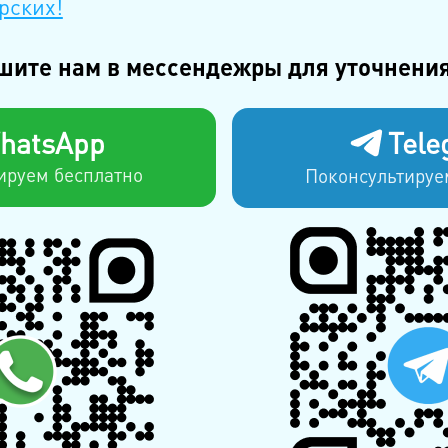
рских!
шите нам в мессендежры для уточнения
hatsApp
Tele
ируем бесплатно
Поконсультируе