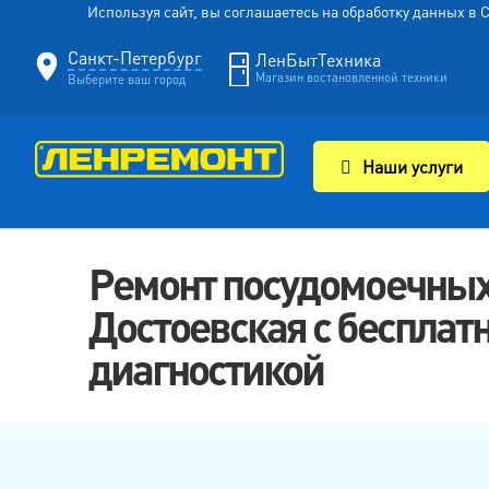
Используя сайт, вы соглашаетесь на обработку данных в
Санкт-Петербург
ЛенБытТехника
Магазин востановленной техники
Выберите ваш город
Наши услуги
Ремонт посудомоечных
Достоевская с беспла
диагностикой