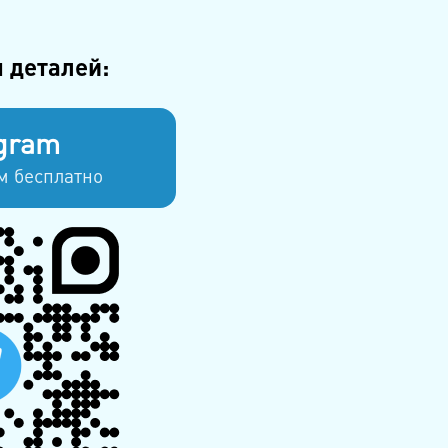
 деталей:
gram
м бесплатно