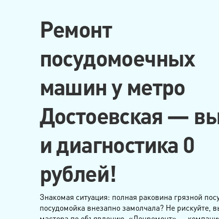
Ремонт
посудомоечных
машин у метро
Достоевская — в
и диагностика 0
рублей!
Знакомая ситуация: полная раковина грязной пос
посудомойка внезапно замолчала? Не рискуйте, 
мастера по объявлению. «Ленремонт» — компания