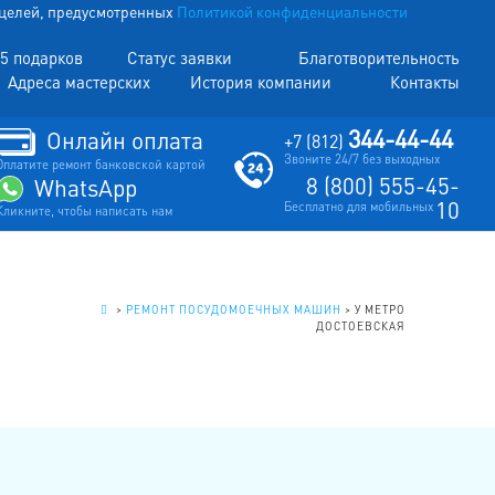
х целей, предусмотренных
Политикой конфиденциальности
5 подарков
Статус заявки
Благотворительность
Адреса мастерских
История компании
Контакты
344-44-44
Онлайн оплата
+7 (812)
Звоните 24/7 без выходных
Оплатите ремонт банковской картой
8 (800) 555-45-
WhatsApp
10
Бесплатно для мобильных
Кликните, чтобы написать нам
.
>
РЕМОНТ ПОСУДОМОЕЧНЫХ МАШИН
>
У МЕТРО
ДОСТОЕВСКАЯ