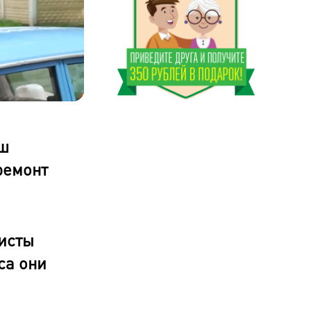
Оставшееся
время
аш
ремонт
исты
са они