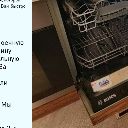
 Вам быстро,
моечную
чину
ельную
За
сли
Мы
о 3-х