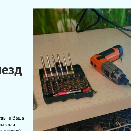
ыезд
уды, а Ваша
вызывая
, которой