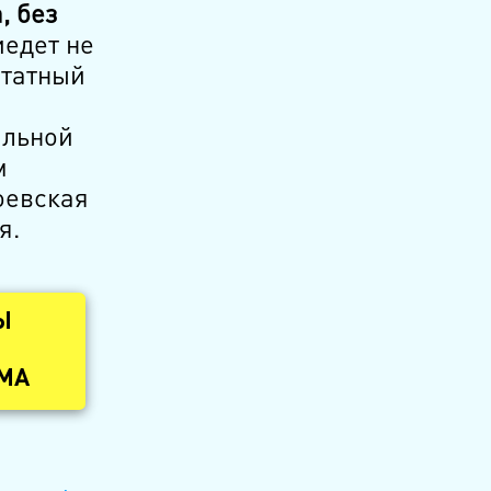
, без
едет не
штатный
альной
м
оевская
я.
Ы
ОМА