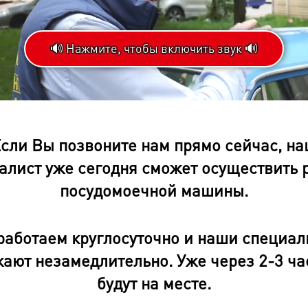
🔊 Нажмите, чтобы включить звук 🔊
oaded
:
gress
:
%
сли Вы позвоните нам прямо сейчас, н
алист уже сегодня сможет осуществить 
посудомоечной машины.
работаем круглосуточно и наши специал
ают незамедлительно. Уже через 2-3 ча
будут на месте.