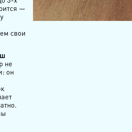
орится —
у
ем свои
аш
р не
: он
ок
лает
атно.
мы