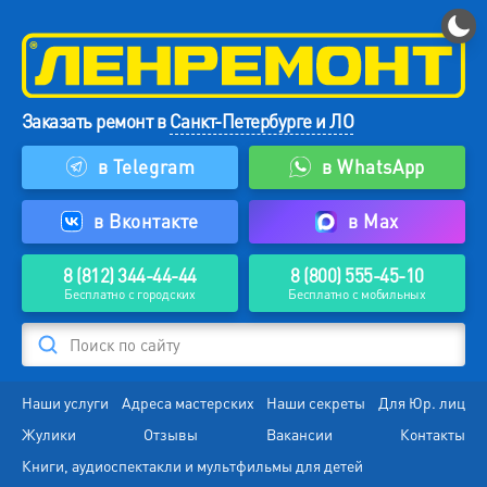
Заказать ремонт в
Санкт-Петербурге и ЛО
в Telegram
в WhatsApp
в Вконтакте
в Max
8 (812) 344-44-44
8 (800) 555-45-10
Бесплатно с городских
Бесплатно с мобильных
Поиск по сайту
Наши услуги
Адреса мастерских
Наши секреты
Для Юр. лиц
Жулики
Отзывы
Вакансии
Контакты
Книги, аудиоспектакли и мультфильмы для детей