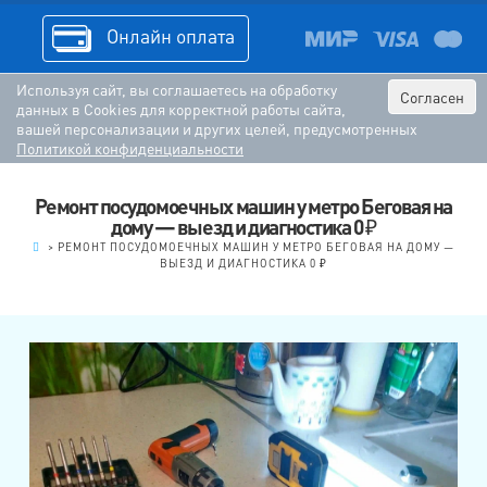
Онлайн оплата
Используя сайт, вы соглашаетесь на обработку
Согласен
данных в Cookies для корректной работы сайта,
вашей персонализации и других целей, предусмотренных
Политикой конфиденциальности
Ремонт посудомоечных машин у метро Беговая на
дому — выезд и диагностика 0 ₽
.
>
РЕМОНТ ПОСУДОМОЕЧНЫХ МАШИН У МЕТРО БЕГОВАЯ НА ДОМУ —
ВЫЕЗД И ДИАГНОСТИКА 0 ₽