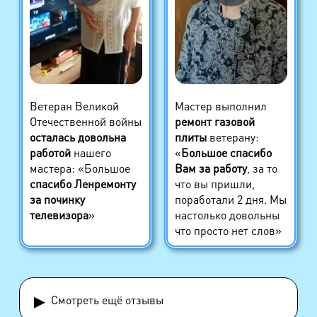
Ветеран Великой
Мастер выполнил
Отечественной войны
ремонт газовой
осталась довольна
плиты
ветерану:
работой
нашего
«
Большое спасибо
мастера: «Большое
Вам за работу
, за то
спасибо Ленремонту
что вы пришли,
за починку
поработали 2 дня. Мы
телевизора
»
настолько довольны
что просто нет слов»
▸
Смотреть ещё отзывы