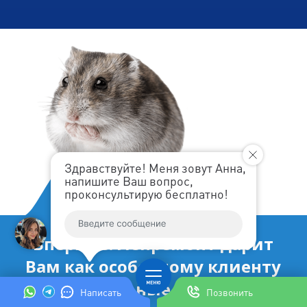
Здравствуйте! Меня зовут Анна,
напишите Ваш вопрос,
проконсультирую бесплатно!
Впервые! Ленремонт дарит
Вам как особенному клиенту
уникальные купоны!
Написать
Позвонить