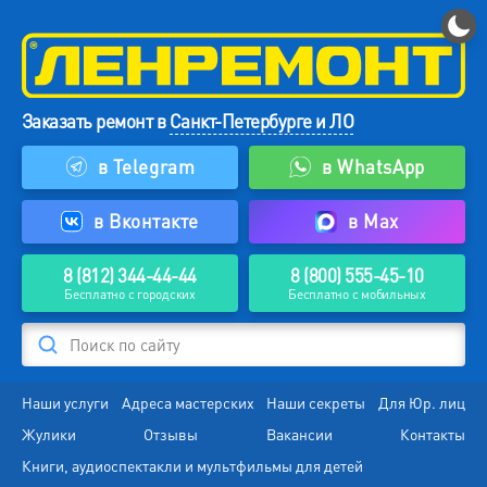
Заказать ремонт в
Санкт-Петербурге и ЛО
в Telegram
в WhatsApp
в Вконтакте
в Max
8 (812) 344-44-44
8 (800) 555-45-10
Бесплатно с городских
Бесплатно с мобильных
Поиск по сайту
Наши услуги
Адреса мастерских
Наши секреты
Для Юр. лиц
Жулики
Отзывы
Вакансии
Контакты
Книги, аудиоспектакли и мультфильмы для детей