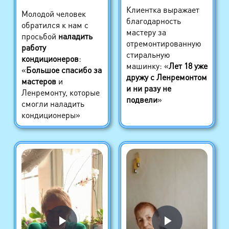
Клиентка выражает
Молодой человек
благодарность
обратился к нам с
мастеру за
просьбой
наладить
отремонтированную
работу
стиральную
кондиционеров
:
машинку: «
Лет 18 уже
«
Большое спасибо за
дружу с Ленремонтом
мастеров
и
и ни разу не
Ленремонту, которые
подвели
»
смогли наладить
кондиционеры»