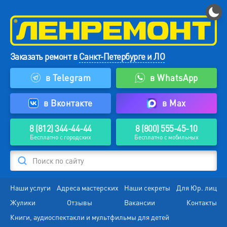
Заказать ремонт в
Санкт-Петербурге и ЛО
в Telegram
в WhatsApp
в Вконтакте
в Max
8 (812) 344-44-44
8 (800) 555-45-10
Бесплатно с городских
Бесплатно с мобильных
Поиск по сайту
Наши услуги
Адреса мастерских
Наши секреты
Для Юр. лиц
Жулики
Отзывы
Вакансии
Контакты
Книги, аудиоспектакли и мультфильмы для детей