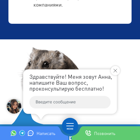
компаниями.
Здравствуйте! Меня зовут Анна,
напишите Ваш вопрос,
проконсультирую бесплатно!
Написать
Позвонить
Впервые! Ленремонт дарит