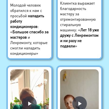
Клиентка выражает
Молодой человек
благодарность
обратился к нам с
мастеру за
просьбой
наладить
отремонтированную
работу
стиральную
кондиционеров
:
машинку: «
Лет 18 уже
«
Большое спасибо за
дружу с Ленремонтом
мастеров
и
и ни разу не
Ленремонту, которые
подвели
»
смогли наладить
кондиционеры»