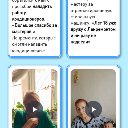
мастеру за
просьбой
наладить
отремонтированную
работу
стиральную
кондиционеров
:
машинку: «
Лет 18 уже
«
Большое спасибо за
дружу с Ленремонтом
мастеров
и
и ни разу не
Ленремонту, которые
подвели
»
смогли наладить
кондиционеры»