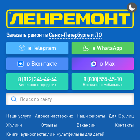
Заказать ремонт в
Санкт-Петербурге и ЛО
в Telegram
в WhatsApp
в Вконтакте
в Max
8 (812) 344-44-44
8 (800) 555-45-10
Бесплатно с городских
Бесплатно с мобильных
Поиск по сайту
Наши услуги
Адреса мастерских
Наши секреты
Для Юр. лиц
Жулики
Отзывы
Вакансии
Контакты
Книги, аудиоспектакли и мультфильмы для детей