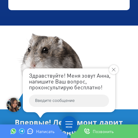
Здравствуйте! Меня зовут Анна,
напишите Ваш вопрос,
проконсультирую бесплатно!
Впервые! Ленремонт дарит
Вам как особенному клиенту
Написать
Позвонить