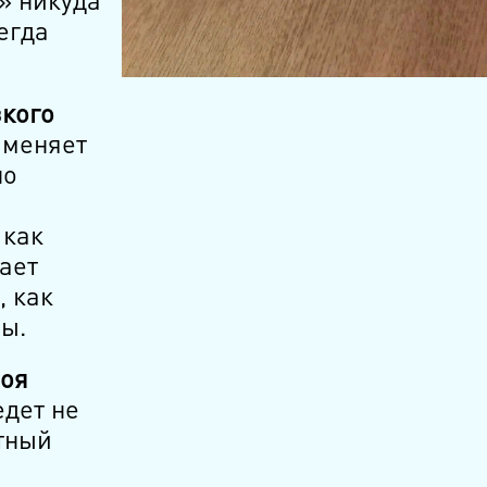
егда
зкого
 меняет
но
 как
ает
, как
ы.
воя
дет не
тный