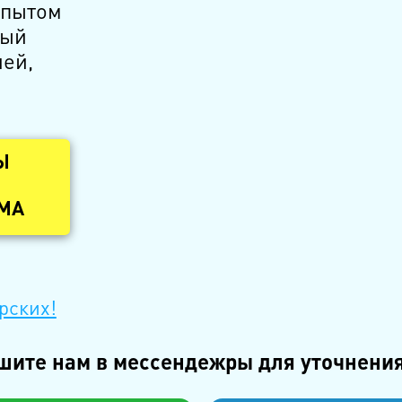
опытом
дый
ией,
Ы
ОМА
рских!
шите нам в мессендежры для уточнения