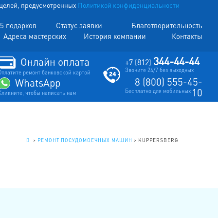
х целей, предусмотренных
Политикой конфиденциальности
5 подарков
Статус заявки
Благотворительность
Адреса мастерских
История компании
Контакты
344-44-44
Онлайн оплата
+7 (812)
Звоните 24/7 без выходных
Оплатите ремонт банковской картой
8 (800) 555-45-
WhatsApp
10
Бесплатно для мобильных
Кликните, чтобы написать нам
.
>
РЕМОНТ ПОСУДОМОЕЧНЫХ МАШИН
>
KUPPERSBERG