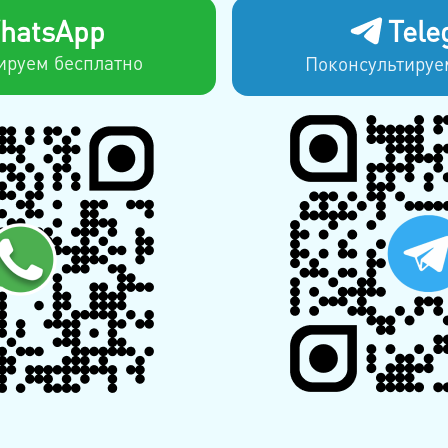
hatsApp
Tele
ируем бесплатно
Поконсультируе