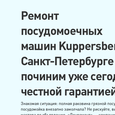
Ремонт
посудомоечных
машин Kuppersber
Санкт-Петербург
починим уже сего
честной гарантие
Знакомая ситуация: полная раковина грязной пос
посудомойка внезапно замолчала? Не рискуйте, 
мастера по объявлению. «Ленремонт» — компания