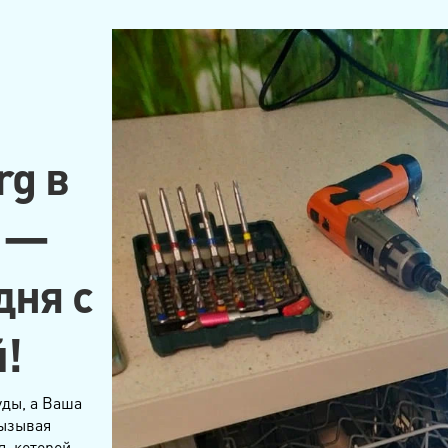
g в
е —
дня с
й!
уды, а Ваша
вызывая
, которой