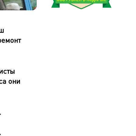
Оставшееся
время
аш
ремонт
исты
са они
.
т