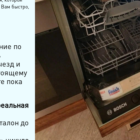
 Вам быстро,
ние по
ь
ыезд и
тоящему
е пока
реальная
талон до
» никуда