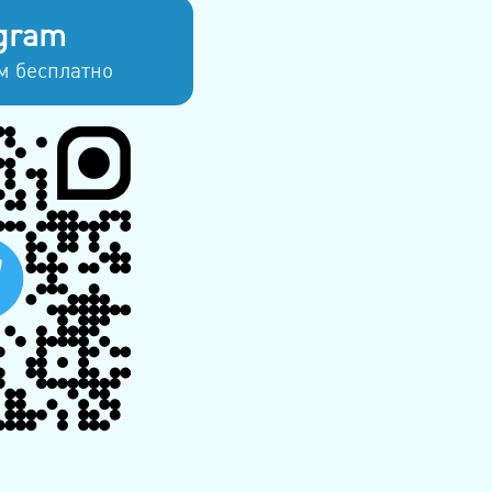
gram
м бесплатно