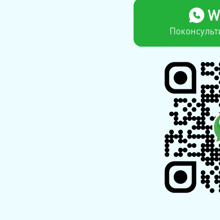
W
Поконсульт