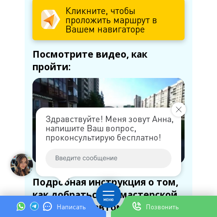
Кликните, чтобы
проложить маршрут в
Вашем навигаторе
Посмотрите видео, как
пройти:
Здравствуйте! Меня зовут Анна,
напишите Ваш вопрос,
проконсультирую бесплатно!
Подробная инструкция о том,
как добраться до мастерской
(пешком, на автомобиле или
Написать
Позвонить