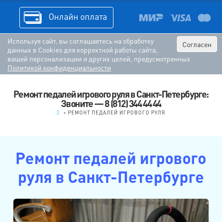
Онлайн оплата
Используя сайт, вы соглашаетесь на обработку
Согласен
данных в Cookies для корректной работы сайта,
вашей персонализации и других целей, предусмотренных
Политикой конфиденциальности
Ремонт педалей игрового руля в Санкт-Петербурге:
Звоните — 8 (812) 344 44 44
.
>
РЕМОНТ ПЕДАЛЕЙ ИГРОВОГО РУЛЯ
Ремонт педалей игрового
руля в Санкт-Петербурге