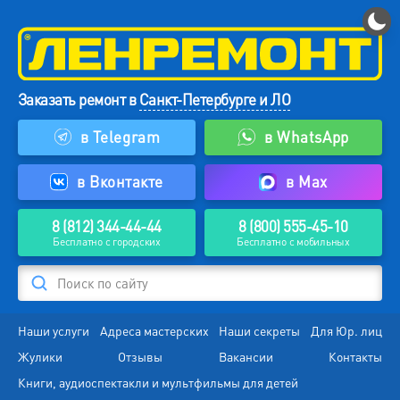
Заказать ремонт в
Санкт-Петербурге и ЛО
в Telegram
в WhatsApp
в Вконтакте
в Max
8 (812) 344-44-44
8 (800) 555-45-10
Бесплатно с городских
Бесплатно с мобильных
Поиск по сайту
Наши услуги
Адреса мастерских
Наши секреты
Для Юр. лиц
Жулики
Отзывы
Вакансии
Контакты
Книги, аудиоспектакли и мультфильмы для детей