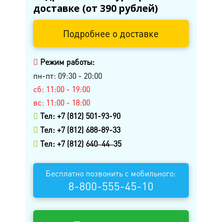
доставке (от 390 рублей)
м. Купчино
Подробнее о доставке
ул. Ярослава Гашека, д.4, к.1
ст. ЖД Колпино, ул. Тверская, д.1/13
Режим работы:
пн-пт: 09:30 - 20:00
м. Удельная
сб: 11:00 - 19:00
пр. Энгельса, д.19
вс: 11:00 - 18:00
Промзона Мягловская,
Тел: +7 (812) 501-93-90
Всеволожский муниципальный
Тел: +7 (812) 688-89-33
район, Ленинградская область, ​
Тел: +7 (812) 640‒44‒35
Круговая улица, д. 47
Бесплатно позвонить с мобильного:
м. Электросила
8-800-555-45-10
ул. Решетникова, д.3