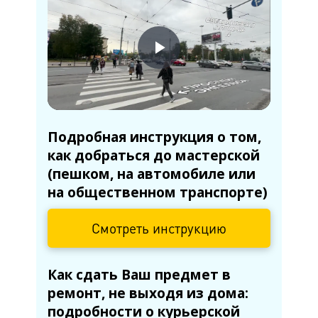
пр. Пятилеток, д.14, к.1
м. Выборгская
ул. Минеральная, д.13Ц
м. Ладожская
пр. Косыгина, д.28, к.1
Подробная инструкция о том,
м. Парк Победы
как добраться до мастерской
(пешком, на автомобиле или
пр. Юрия Гагарина, д.15
на общественном транспорте)
м. Московская
пр. Московский, 212, Дом Советов,
Смотреть инструкцию
1 этаж, кабинет 1130, вход у кафе
Авантаж
Как сдать Ваш предмет в
ремонт, не выходя из дома:
м. Фрунзенская
подробности о курьерской
ул. Киевская, д.32В