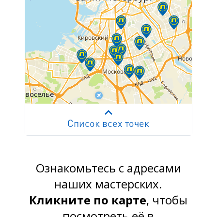
Список всех точек
Работает на API 2ГИС
Лицензионное соглашение
м. Пр. Просвещения
пр. Просвещения, д.20
Ознакомьтесь с адресами
наших мастерских.
м. Пр. Ветеранов
пр. Ветеранов, д.9
Кликните по карте
, чтобы
посмотреть её в