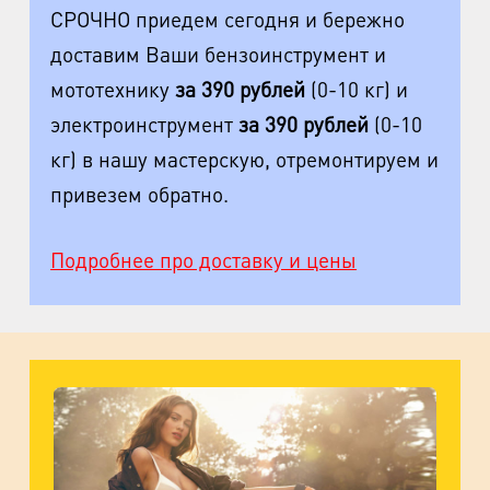
м. Удельная
СРОЧНО приедем сегодня и бережно
пр. Энгельса, д.19
доставим Ваши бензоинструмент и
Промзона Мягловская, Всеволожский
мототехнику
за 390 рублей
(0-10 кг) и
муниципальный район, Ленинградская
электроинструмент
за 390 рублей
(0-10
область, ​Круговая улица, д. 47
кг) в нашу мастерскую, отремонтируем и
м. Электросила
привезем обратно.
ул. Решетникова, д.3
Подробнее про доставку и цены