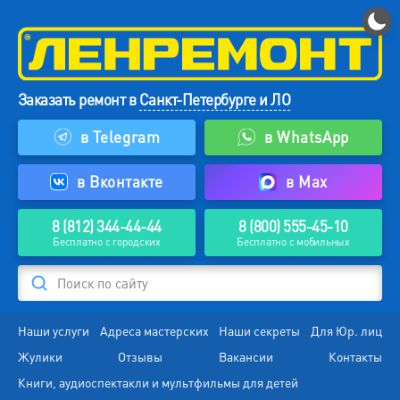
Заказать ремонт в
Санкт-Петербурге и ЛО
в Telegram
в WhatsApp
в Вконтакте
в Max
8 (812) 344-44-44
8 (800) 555-45-10
Бесплатно с городских
Бесплатно с мобильных
Поиск по сайту
Наши услуги
Адреса мастерских
Наши секреты
Для Юр. лиц
Жулики
Отзывы
Вакансии
Контакты
Книги, аудиоспектакли и мультфильмы для детей