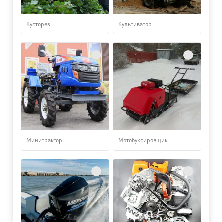
Кусторез
Культиватор
Минитрактор
Мотобуксировщик