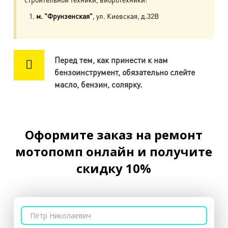
м. Приморская
м. "Фрунзенская"
, ул. Киевская, д.32В
ул. Кораблестроителей, д.30
м. Академическая
Перед тем, как принести к нам
пр. Науки, д.8, к.1
бензоинструмент, обязательно слейте
масло, бензин, солярку.
м. Озерки, м. Пр. Просвещения
пр. Луначарского, д.56, к.1
м. Автово
Оформите заказ на ремонт
пр. Маршала Жукова, д.35, к.3
мотопомп онлайн и получите
м. Елизаровская
скидку 10%
пр. Елизарова, д.36
м. Международная
ул. Белы Куна, д.20, к.1