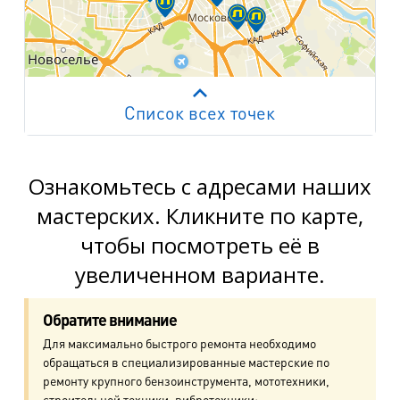
Список всех точек
Работает на API 2ГИС
Лицензионное соглашение
м. Пр. Просвещения
пр. Просвещения, д.20
Ознакомьтесь с адресами наших
мастерских. Кликните по карте,
м. Пр. Ветеранов
чтобы посмотреть её в
пр. Ветеранов, д.9
увеличенном варианте.
м. Ул. Дыбенко
пр. Большевиков, д.25
Обратите внимание
Для максимально быстрого ремонта необходимо
м. Комендантский пр.
обращаться в специализированные мастерские по
пр. Авиаконструкторов, д.4
ремонту крупного бензоинструмента, мототехники,
строительной техники, вибротехники: