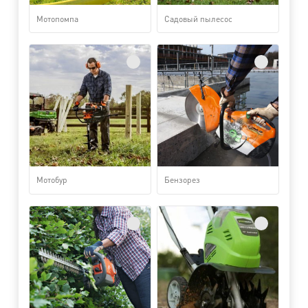
Мотопомпа
Садовый пылесос
Мотобур
Бензорез