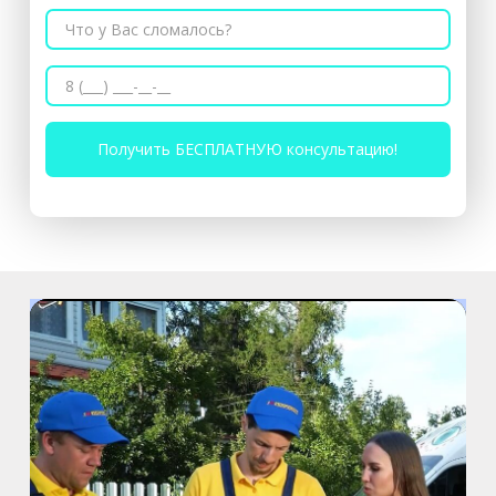
м. Пионерская
пр. Испытателей, д.11, к.1
м. Гражданский пр.
ул. Ушинского, д.25, к.1
м. Звёздная
ул. Звёздная, д.5, к.1 (вход с улицы)
м. Парк Победы, м. Московская
ул. Фрунзе, д.3
м. Пр. Большевиков
пр. Пятилеток, д.14, к.1
м. Выборгская
ул. Минеральная, д.13Ц