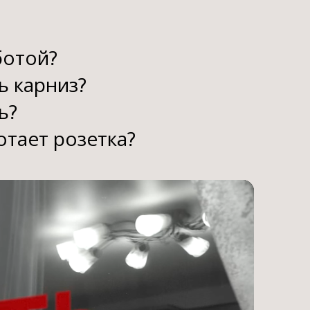
ботой?
ь карниз?
ь?
отает розетка?