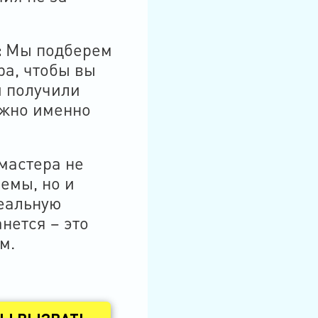
:
Мы подберем
ра, чтобы вы
и получили
нужно именно
астера не
емы, но и
деальную
анется – это
м.