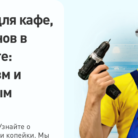
ля кафе,
нов в
е:
м и
ым
знайте о
ни копейки. Мы