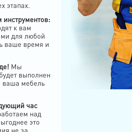
х этапах.
 инструментов:
дят к вам
ми для любой
ь ваше время и
де!
Мы
 будет выполнен
ы ваша мебель
дующий час
аботаем над
выгоднее это
мия не за