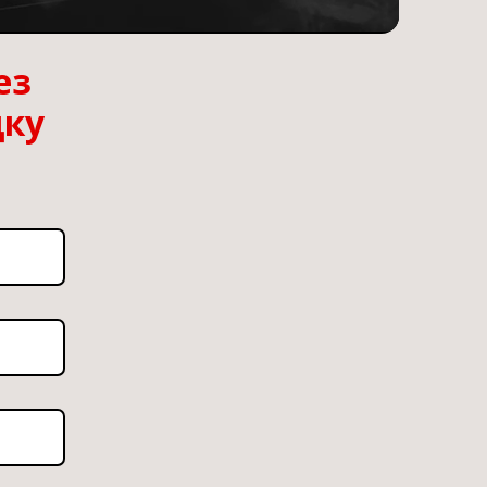
ез
дку