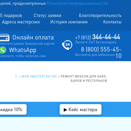
х целей, предусмотренных
Политикой конфиденциальности
5 подарков
Статус заявки
Благотворительность
Адреса мастерских
История компании
Контакты
344-44-44
Онлайн оплата
+7 (812)
Звоните 24/7 без выходных
Оплатите ремонт банковской картой
8 (800) 555-45-
WhatsApp
10
Бесплатно для мобильных
Кликните, чтобы написать нам
.
>
МУЖ (МАСТЕР) НА ЧАС
>
РЕМОНТ МЕБЕЛИ ДЛЯ КАФЕ,
БАРОВ И РЕСТОРАНОВ
Скидка 10%
▶ Кейс мастера