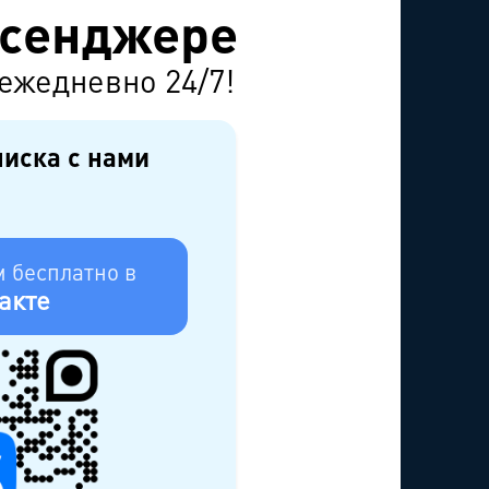
ссенджере
ежедневно 24/7!
писка с нами
 бесплатно в
акте