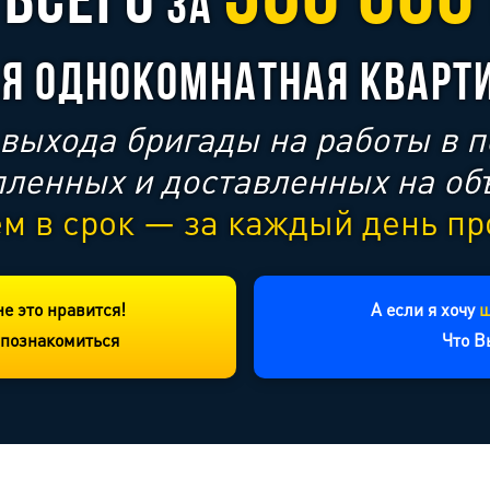
ВСЕГО
О
ЗА
АЯ ОДНОКОМНАТНАЯ КВАРТ
 выхода бригады на работы в 
пленных и доставленных на об
ем в срок — за каждый день п
е это нравится!
А если я хочу
ш
 познакомиться
Что В