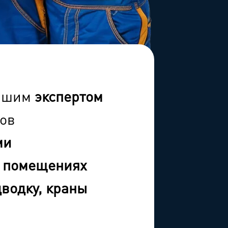
нашим
экспертом
ов
ми
х помещениях
водку, краны