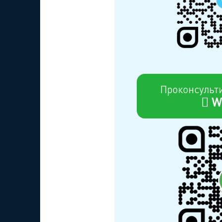
Проконсульт
W