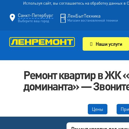
Используя сайт, вы соглашаетесь на обработку данных в
Санкт-Петербург
ЛенБытТехника
Магазин востановленной техники
Выберите ваш город
Наши услуги
Ремонт квартир в ЖК 
доминанта» — Звоните
Цены
При