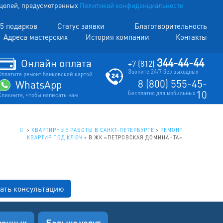
х целей, предусмотренных
Политикой конфиденциальности
5 подарков
Статус заявки
Благотворительность
Адреса мастерских
История компании
Контакты
344-44-44
Онлайн оплата
+7 (812)
Звоните 24/7 без выходных
Оплатите ремонт банковской картой
8 (800) 555-45-
WhatsApp
10
Бесплатно для мобильных
Кликните, чтобы написать нам
.
>
КВАРТИРНЫЕ РАБОТЫ В САНКТ-ПЕТЕРБУРГЕ
>
РЕМОНТ
КВАРТИР ПОД КЛЮЧ
>
В ЖК «ПЕТРОВСКАЯ ДОМИНАНТА»
ать консультацию