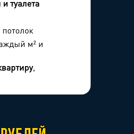
 и туалета
 потолок
аждый м² и
квартиру
,
0