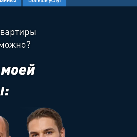
ванных
Больше услуг
квартиры
зможно?
 моей
ы: