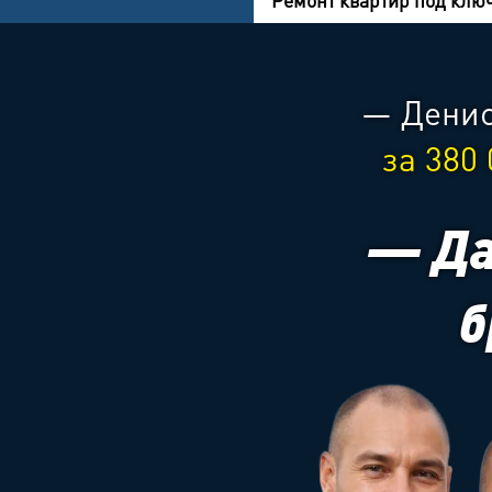
Ремонт квартир под клю
— Денис
за 380
— Да
б