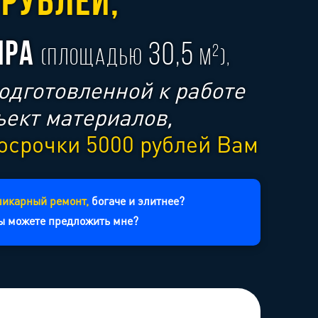
РУБЛЕЙ,
ИРА
30,5
2
(площадью
м
),
подготовленной к работе
ъект материалов,
росрочки 5000 рублей Вам
икарный ремонт,
богаче и элитнее?
ы можете предложить мне?