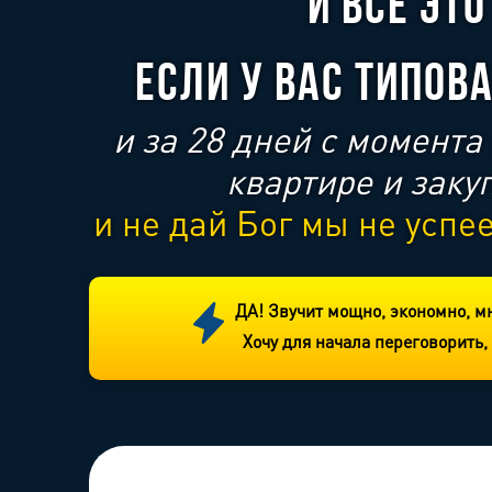
И ВСЁ ЭТ
ЕСЛИ У ВАС ТИПОВ
и за 28 дней с момента
квартире и заку
и не дай Бог мы не успе
ДА! Звучит мощно, экономно, мн
Хочу для начала переговорить,