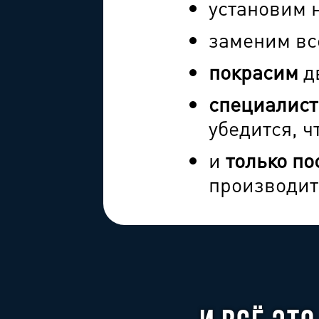
установим 
заменим в
покрасим
дв
специалист
убедится, 
и
только по
производит