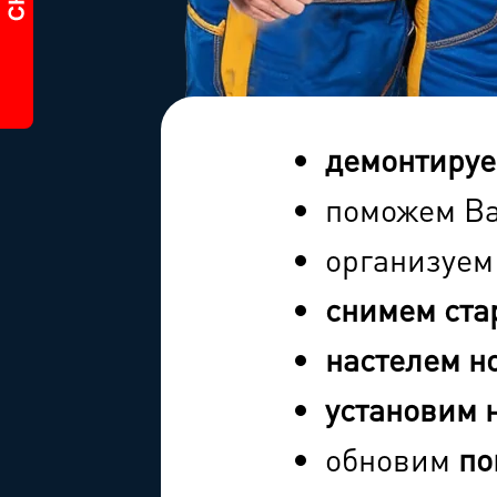
демонтиру
поможем Ва
организуе
снимем ста
настелем н
установим 
обновим
по