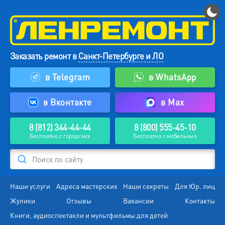
Заказать ремонт в
Санкт-Петербурге и ЛО
в Telegram
в WhatsApp
в Вконтакте
в Max
8 (812) 344-44-44
8 (800) 555-45-10
Бесплатно с городских
Бесплатно с мобильных
Поиск по сайту
Наши услуги
Адреса мастерских
Наши секреты
Для Юр. лиц
Жулики
Отзывы
Вакансии
Контакты
Книги, аудиоспектакли и мультфильмы для детей