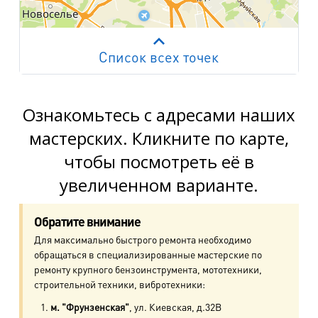
Список всех точек
Работает на API 2ГИС
Лицензионное соглашение
м. Пр. Просвещения
пр. Просвещения, д.20
Ознакомьтесь с адресами наших
мастерских. Кликните по карте,
м. Пр. Ветеранов
чтобы посмотреть её в
пр. Ветеранов, д.9
увеличенном варианте.
м. Ул. Дыбенко
пр. Большевиков, д.25
Обратите внимание
Для максимально быстрого ремонта необходимо
м. Комендантский пр.
обращаться в специализированные мастерские по
пр. Авиаконструкторов, д.4
ремонту крупного бензоинструмента, мототехники,
строительной техники, вибротехники:
м. Приморская
м. "Фрунзенская"
, ул. Киевская, д.32В