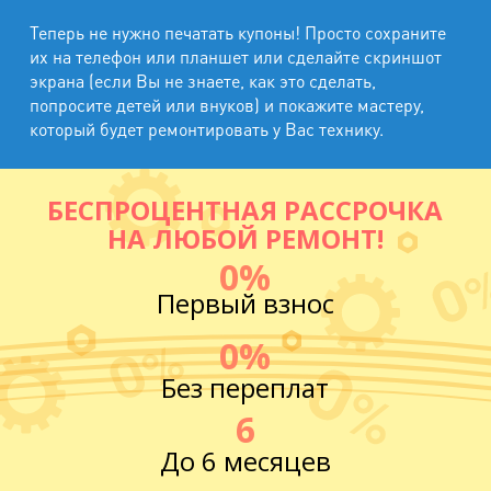
Теперь не нужно печатать купоны! Просто сохраните
их на телефон или планшет или сделайте скриншот
экрана (если Вы не знаете, как это сделать,
попросите детей или внуков) и покажите мастеру,
который будет ремонтировать у Вас технику.
БЕСПРОЦЕНТНАЯ РАССРОЧКА
НА ЛЮБОЙ РЕМОНТ!
0%
Первый взнос
0%
Без переплат
6
До 6 месяцев