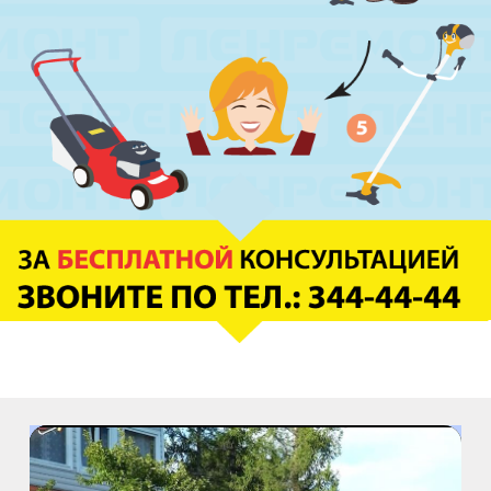
м. Парк Победы
пр. Юрия Гагарина, д.15
м. Московская
пр. Московский, 212, Дом Советов, 1
этаж, кабинет 1130, вход у кафе Авантаж
м. Фрунзенская
ул. Киевская, д.32В
м. Купчино
ул. Ярослава Гашека, д.4, к.1
ст. ЖД Колпино, ул. Тверская, д.1/13
м. Удельная
пр. Энгельса, д.19