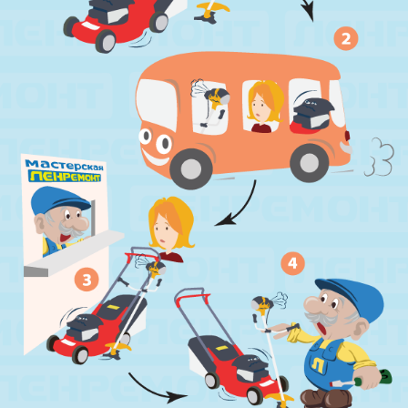
м. Гражданский пр.
ул. Ушинского, д.25, к.1
м. Звёздная
ул. Звёздная, д.5, к.1 (вход с улицы)
м. Парк Победы, м. Московская
ул. Фрунзе, д.3
м. Пр. Большевиков
пр. Пятилеток, д.14, к.1
м. Выборгская
ул. Минеральная, д.13Ц
м. Ладожская
пр. Косыгина, д.28, к.1