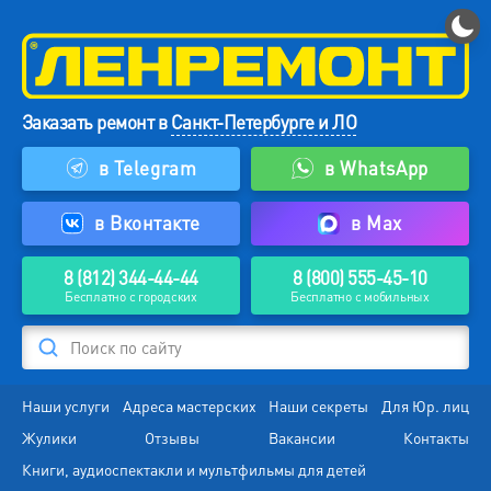
Заказать ремонт в
Санкт-Петербурге и ЛО
в Telegram
в WhatsApp
в Вконтакте
в Max
8 (812) 344-44-44
8 (800) 555-45-10
Бесплатно с городских
Бесплатно с мобильных
Поиск по сайту
Наши услуги
Адреса мастерских
Наши секреты
Для Юр. лиц
Жулики
Отзывы
Вакансии
Контакты
Книги, аудиоспектакли и мультфильмы для детей