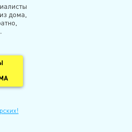
циалисты
из дома,
атно,
.
Ы
ОМА
рских!