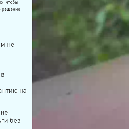
их, чтобы
е решение
ам не
е
.
 в
антию на
 не
ьги без