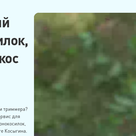
ый
илок,
кос
и триммера?
ервис для
онокосилок,
те Косыгина.