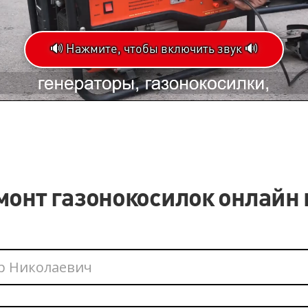
🔊 Нажмите, чтобы включить звук 🔊
Loaded
:
Progress
:
0%
0%
монт газонокосилок онлайн 