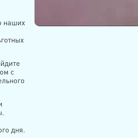
о наших
ьготных
айдите
ом с
ельного
и
ы.
го дня.