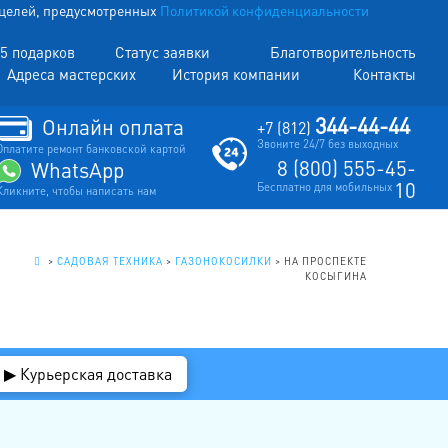
х целей, предусмотренных
Политикой конфиденциальности
5 подарков
Статус заявки
Благотворительность
Адреса мастерских
История компании
Контакты
344-44-44
Онлайн оплата
+7 (812)
Звоните 24/7 без выходных
Оплатите ремонт банковской картой
8 (800) 555-45-
WhatsApp
10
Бесплатно для мобильных
Кликните, чтобы написать нам
.
>
САДОВАЯ ТЕХНИКА
>
ГАЗОНОКОСИЛКИ
>
НА ПРОСПЕКТЕ
КОСЫГИНА
▶ Курьерская доставка