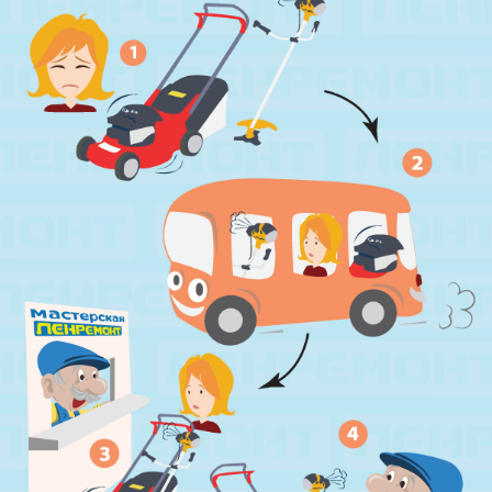
м. Международная
ул. Белы Куна, д.20, к.1
м. Пионерская
пр. Испытателей, д.11, к.1
м. Гражданский пр.
ул. Ушинского, д.25, к.1
м. Звёздная
ул. Звёздная, д.5, к.1 (вход с улицы)
м. Парк Победы, м. Московская
ул. Фрунзе, д.3
м. Пр. Большевиков
пр. Пятилеток, д.14, к.1