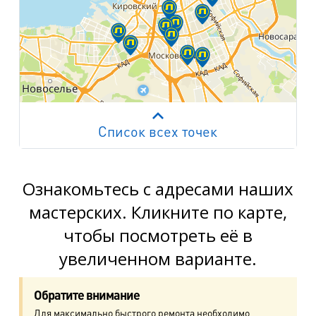
Список всех точек
Работает на API 2ГИС
Лицензионное соглашение
м. Пр. Просвещения
пр. Просвещения, д.20
Ознакомьтесь с адресами наших
мастерских. Кликните по карте,
м. Пр. Ветеранов
чтобы посмотреть её в
пр. Ветеранов, д.9
увеличенном варианте.
м. Ул. Дыбенко
пр. Большевиков, д.25
Обратите внимание
Для максимально быстрого ремонта необходимо