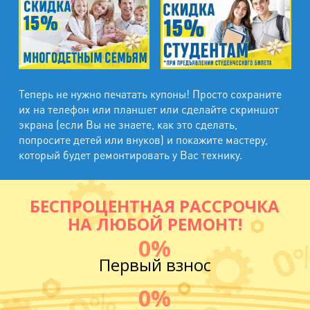
Теперь не нужно печатать купоны! Просто сохраните
их на телефон или планшет или сделайте скриншот
экрана (если Вы не знаете, как это сделать,
попросите детей или внуков) и покажите мастеру,
который будет ремонтировать у Вас технику.
БЕСПРОЦЕНТНАЯ РАССРОЧКА
НА ЛЮБОЙ РЕМОНТ!
0%
Первый взнос
0%