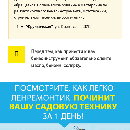
м. Комендантский пр.
обращаться в специализированные мастерские по
пр. Авиаконструкторов, д.4
ремонту крупного бензоинструмента, мототехники,
строительной техники, вибротехники:
м. Приморская
м. "Фрунзенская"
, ул. Киевская, д.32В
ул. Кораблестроителей, д.30
м. Академическая
Перед тем, как принести к нам
пр. Науки, д.8, к.1
бензоинструмент, обязательно слейте
масло, бензин, солярку.
м. Озерки, м. Пр. Просвещения
пр. Луначарского, д.56, к.1
м. Автово
пр. Маршала Жукова, д.35, к.3
м. Елизаровская
пр. Елизарова, д.36