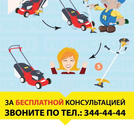
м. Выборгская
ул. Минеральная, д.13Ц
м. Ладожская
пр. Косыгина, д.28, к.1
м. Парк Победы
пр. Юрия Гагарина, д.15
м. Московская
пр. Московский, 212, Дом Советов, 1
этаж, кабинет 1130, вход у кафе Авантаж
м. Фрунзенская
ул. Киевская, д.32В
м. Купчино
ул. Ярослава Гашека, д.4, к.1