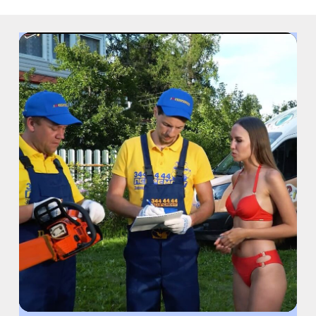
ст. ЖД Колпино, ул. Тверская, д.1/13
м. Удельная
пр. Энгельса, д.19
Промзона Мягловская, Всеволожский
муниципальный район, Ленинградская
область, ​Круговая улица, д. 47
м. Электросила
ул. Решетникова, д.3