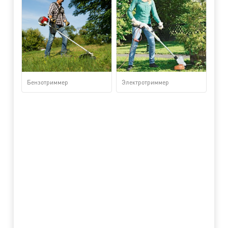
Бензотриммер
Электротриммер