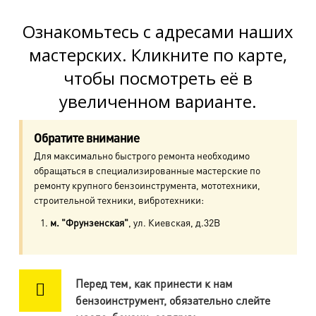
м. Пр. Просвещения
пр. Просвещения, д.20
Ознакомьтесь с адресами наших
мастерских. Кликните по карте,
м. Пр. Ветеранов
чтобы посмотреть её в
пр. Ветеранов, д.9
увеличенном варианте.
м. Ул. Дыбенко
пр. Большевиков, д.25
Обратите внимание
Для максимально быстрого ремонта необходимо
м. Комендантский пр.
обращаться в специализированные мастерские по
пр. Авиаконструкторов, д.4
ремонту крупного бензоинструмента, мототехники,
строительной техники, вибротехники:
м. Приморская
м. "Фрунзенская"
, ул. Киевская, д.32В
ул. Кораблестроителей, д.30
м. Академическая
Перед тем, как принести к нам
пр. Науки, д.8, к.1
бензоинструмент, обязательно слейте