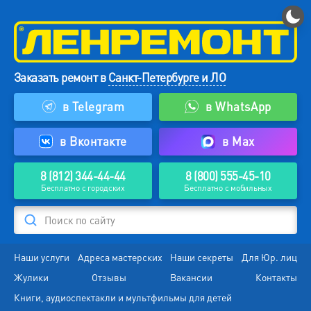
Заказать ремонт в
Санкт-Петербурге и ЛО
в Telegram
в WhatsApp
в Вконтакте
в Max
8 (812) 344-44-44
8 (800) 555-45-10
Бесплатно с городских
Бесплатно с мобильных
Поиск по сайту
Наши услуги
Адреса мастерских
Наши секреты
Для Юр. лиц
Жулики
Отзывы
Вакансии
Контакты
Книги, аудиоспектакли и мультфильмы для детей