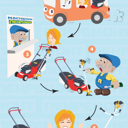
м. Звёздная
ул. Звёздная, д.5, к.1 (вход с улицы)
м. Парк Победы, м. Московская
ул. Фрунзе, д.3
м. Пр. Большевиков
пр. Пятилеток, д.14, к.1
м. Выборгская
ул. Минеральная, д.13Ц
м. Ладожская
пр. Косыгина, д.28, к.1
м. Парк Победы
пр. Юрия Гагарина, д.15
м. Московская