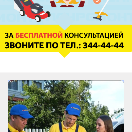
пр. Московский, 212, Дом Советов, 1
этаж, кабинет 1130, вход у кафе Авантаж
м. Фрунзенская
ул. Киевская, д.32В
м. Купчино
ул. Ярослава Гашека, д.4, к.1
ст. ЖД Колпино, ул. Тверская, д.1/13
м. Удельная
пр. Энгельса, д.19
Промзона Мягловская, Всеволожский
муниципальный район, Ленинградская
область, ​Круговая улица, д. 47