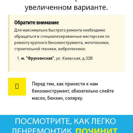
увеличенном варианте.
м. Ул. Дыбенко
пр. Большевиков, д.25
Обратите внимание
Для максимально быстрого ремонта необходимо
м. Комендантский пр.
обращаться в специализированные мастерские по
пр. Авиаконструкторов, д.4
ремонту крупного бензоинструмента, мототехники,
строительной техники, вибротехники:
м. Приморская
м. "Фрунзенская"
, ул. Киевская, д.32В
ул. Кораблестроителей, д.30
м. Академическая
Перед тем, как принести к нам
пр. Науки, д.8, к.1
бензоинструмент, обязательно слейте
масло, бензин, солярку.
м. Озерки, м. Пр. Просвещения
пр. Луначарского, д.56, к.1
м. Автово
пр. Маршала Жукова, д.35, к.3