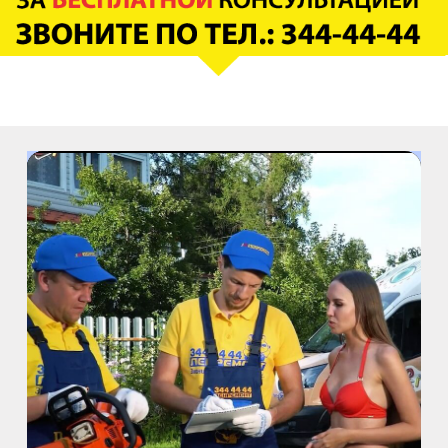
ул. Киевская, д.32В
м. Купчино
ул. Ярослава Гашека, д.4, к.1
ст. ЖД Колпино, ул. Тверская, д.1/13
м. Удельная
пр. Энгельса, д.19
Промзона Мягловская, Всеволожский
муниципальный район, Ленинградская
область, ​Круговая улица, д. 47
м. Электросила
ул. Решетникова, д.3