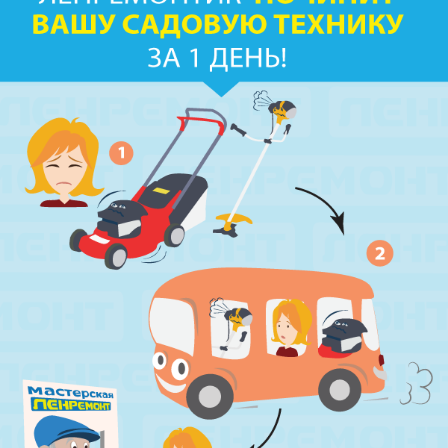
м. Елизаровская
пр. Елизарова, д.36
м. Международная
ул. Белы Куна, д.20, к.1
м. Пионерская
пр. Испытателей, д.11, к.1
м. Гражданский пр.
ул. Ушинского, д.25, к.1
м. Звёздная
ул. Звёздная, д.5, к.1 (вход с улицы)
м. Парк Победы, м. Московская
ул. Фрунзе, д.3