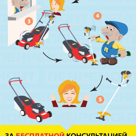
м. Пр. Большевиков
пр. Пятилеток, д.14, к.1
м. Выборгская
ул. Минеральная, д.13Ц
м. Ладожская
пр. Косыгина, д.28, к.1
м. Парк Победы
пр. Юрия Гагарина, д.15
м. Московская
пр. Московский, 212, Дом Советов, 1
этаж, кабинет 1130, вход у кафе Авантаж
м. Фрунзенская