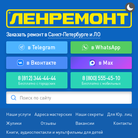
Заказать ремонт в
Санкт-Петербурге и ЛО
в Telegram
в WhatsApp
в Вконтакте
в Max
8 (812) 344-44-44
8 (800) 555-45-10
Бесплатно с городских
Бесплатно с мобильных
Поиск по сайту
Наши услуги
Адреса мастерских
Наши секреты
Для Юр. лиц
Жулики
Отзывы
Вакансии
Контакты
Книги, аудиоспектакли и мультфильмы для детей