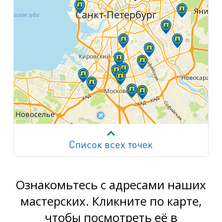
Список всех точек
Работает на API 2ГИС
Лицензионное соглашение
м. Пр. Просвещения
пр. Просвещения, д.20
Ознакомьтесь с адресами наших
мастерских. Кликните по карте,
м. Пр. Ветеранов
чтобы посмотреть её в
пр. Ветеранов, д.9