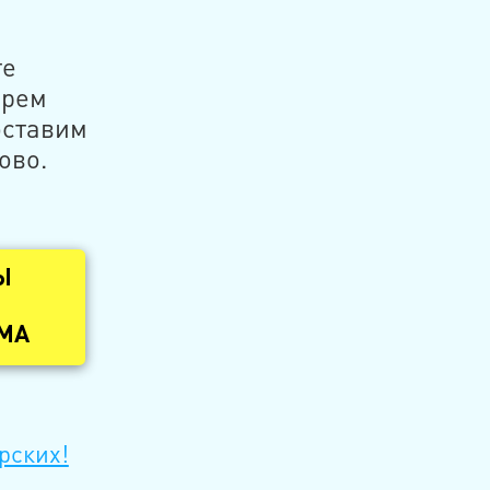
те
ерем
оставим
ово.
Ы
ОМА
рских!