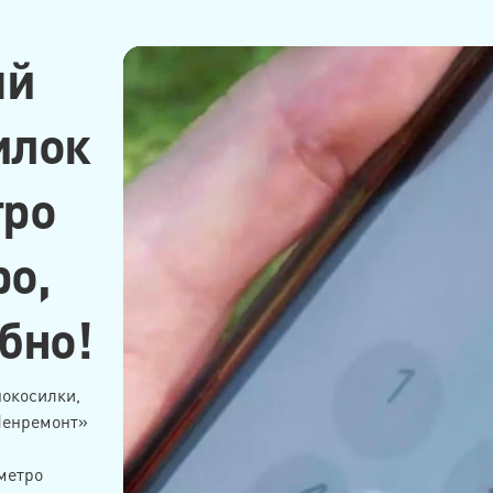
ый
илок
тро
ро,
бно!
окосилки,
Ленремонт»
метро