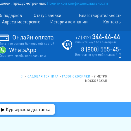
х целей, предусмотренных
Политикой конфиденциальности
5 подарков
Статус заявки
Благотворительность
Адреса мастерских
История компании
Контакты
344-44-44
Онлайн оплата
+7 (812)
Звоните 24/7 без выходных
Оплатите ремонт банковской картой
8 (800) 555-45-
WhatsApp
10
Бесплатно для мобильных
Кликните, чтобы написать нам
.
>
САДОВАЯ ТЕХНИКА
>
ГАЗОНОКОСИЛКИ
>
У МЕТРО
МОСКОВСКАЯ
▶ Курьерская доставка