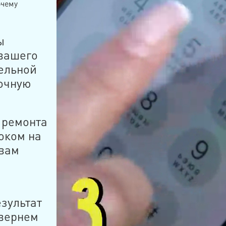
очему
ы
вашего
ельной
точную
 ремонта
оком на
 вам
зультат
 вернем