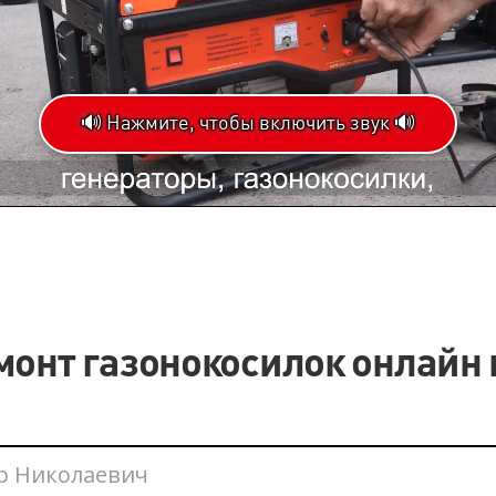
🔊 Нажмите, чтобы включить звук 🔊
Loaded
:
Progress
:
0%
0%
монт газонокосилок онлайн 