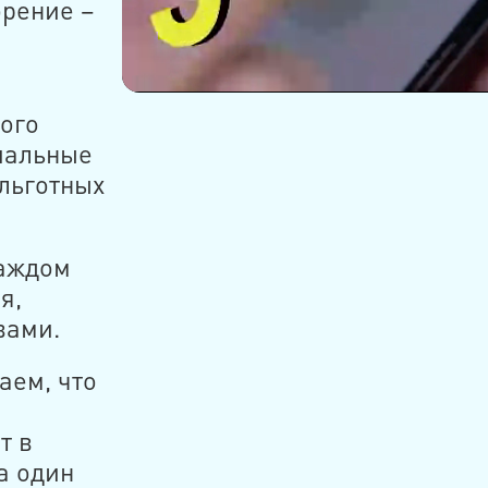
орение –
ого
иальные
льготных
аждом
я,
вами.
ем, что
т в
а один