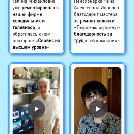
Галина Михайловна
Пенсионерка Нина
уже
ремонтировала
в
Алексеевна Иванова
нашей фирме
благодарит мастера
холодильник и
за
ремонт колонки
:
телевизор
, и
«Выражаю огромную
обратилась к нам
благодарность за
повторно: «
Сервис на
труд
всей компании».
высшем уровне
»