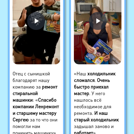
Отец с сынишкой
«Наш
холодильник
благодарят нашу
сломался
.
Очень
компанию за
ремонт
быстро приехал
стиральной
мастер
. У него
машинки
: «
Спасибо
нашлось всё
компании Ленремонт
необходимое для
и старшему мастеру
ремонта.
И наш
Сергею
за то что они
старый холодильник
помогли нам
задышал заново и
починить машинку»
работает
»