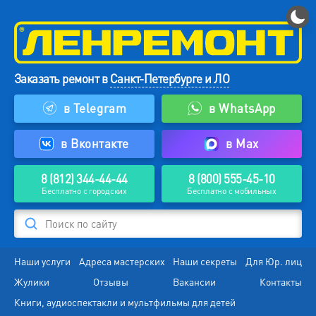
Заказать ремонт в
Санкт-Петербурге и ЛО
в Telegram
в WhatsApp
в Вконтакте
в Max
8 (812) 344-44-44
8 (800) 555-45-10
Бесплатно с городских
Бесплатно с мобильных
Поиск по сайту
Наши услуги
Адреса мастерских
Наши секреты
Для Юр. лиц
Жулики
Отзывы
Вакансии
Контакты
Книги, аудиоспектакли и мультфильмы для детей