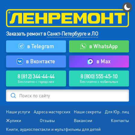
Заказать ремонт в
Санкт-Петербурге и ЛО
в Telegram
в WhatsApp
в Вконтакте
в Max
8 (812) 344-44-44
8 (800) 555-45-10
Бесплатно с городских
Бесплатно с мобильных
Поиск по сайту
Наши услуги
Адреса мастерских
Наши секреты
Для Юр. лиц
Жулики
Отзывы
Вакансии
Контакты
Книги, аудиоспектакли и мультфильмы для детей