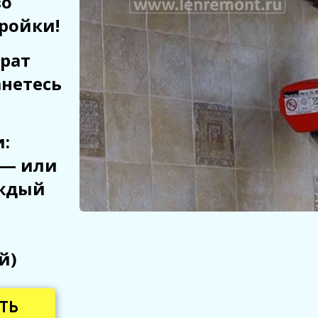
во
ройки!
врат
анетесь
:
 — или
аждый
й)
ТЬ