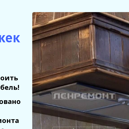
жек
роить
бель!
овано
монта