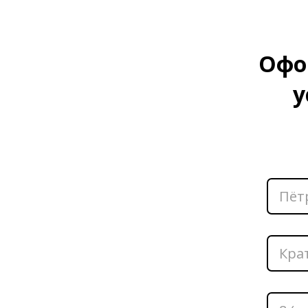
Офо
у