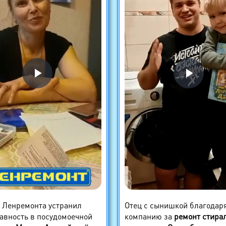
 Ленремонта устранил
Отец с сынишкой благодар
авность в посудомоечной
компанию за
ремонт стира