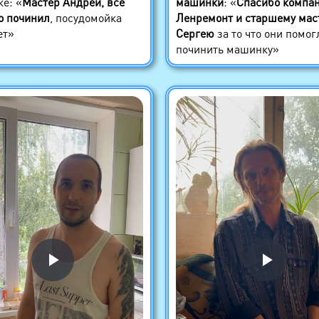
е: «
Мастер Андрей, всё
машинки
: «
Спасибо компа
о починил
, посудомойка
Ленремонт и старшему мас
ет»
Сергею
за то что они помог
починить машинку»