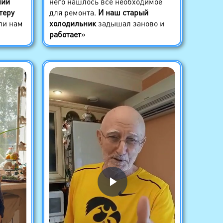
нии
него нашлось всё необходимое
теру
для ремонта.
И наш старый
ли нам
холодильник
задышал заново и
работает
»