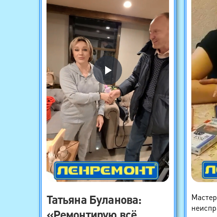
Татьяна Буланова
:
Мастер
неиспр
«Ремонтирую всё