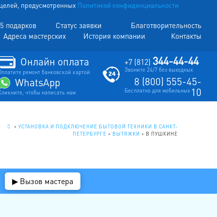
х целей, предусмотренных
Политикой конфиденциальности
5 подарков
Статус заявки
Благотворительность
Адреса мастерских
История компании
Контакты
344-44-44
Онлайн оплата
+7 (812)
Звоните 24/7 без выходных
Оплатите ремонт банковской картой
8 (800) 555-45-
WhatsApp
10
Бесплатно для мобильных
Кликните, чтобы написать нам
.
>
УСТАНОВКА И ПОДКЛЮЧЕНИЕ БЫТОВОЙ ТЕХНИКИ В САНКТ-
ПЕТЕРБУРГЕ
>
ВЫТЯЖКИ
>
В ПУШКИНЕ
▶ Вызов мастера