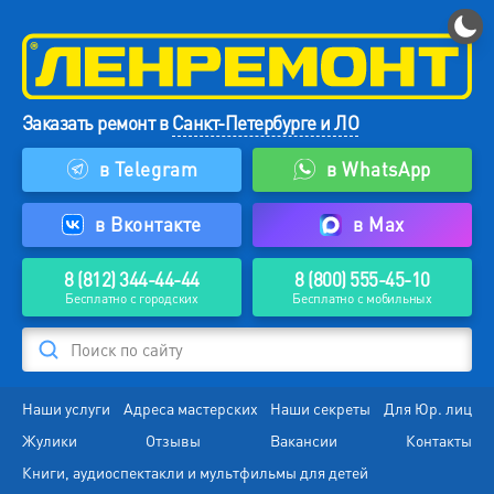
Заказать ремонт в
Санкт-Петербурге и ЛО
в Telegram
в WhatsApp
в Вконтакте
в Max
8 (812) 344-44-44
8 (800) 555-45-10
Бесплатно с городских
Бесплатно с мобильных
Поиск по сайту
Наши услуги
Адреса мастерских
Наши секреты
Для Юр. лиц
Жулики
Отзывы
Вакансии
Контакты
Книги, аудиоспектакли и мультфильмы для детей