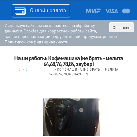
Онлайн оплата
Используя сайт, вы соглашаетесь на обработку
Согласен
данных в Cookies для корректной работы сайта,
вашей персонализации и других целей, предусмотренных
Политикой конфиденциальности
Наши работы: Кофемашина (не брать - мелита
64,68,76,78,84, заубер)
.
>
КОФЕМАШИНЫ
>
КОФЕМАШИНА (НЕ БРАТЬ — МЕЛИТА
64,68,76,78,84, ЗАУБЕР)
1