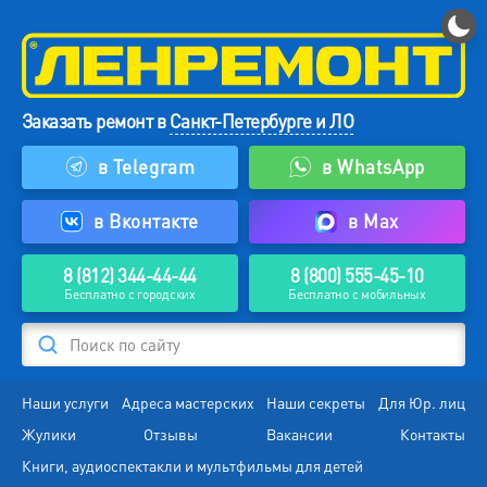
Заказать ремонт в
Санкт-Петербурге и ЛО
в Telegram
в WhatsApp
в Вконтакте
в Max
8 (812) 344-44-44
8 (800) 555-45-10
Бесплатно с городских
Бесплатно с мобильных
Поиск по сайту
Наши услуги
Адреса мастерских
Наши секреты
Для Юр. лиц
Жулики
Отзывы
Вакансии
Контакты
Книги, аудиоспектакли и мультфильмы для детей