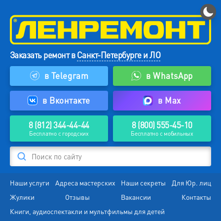
Заказать ремонт в
Санкт-Петербурге и ЛО
в Telegram
в WhatsApp
в Вконтакте
в Max
8 (812) 344-44-44
8 (800) 555-45-10
Бесплатно с городских
Бесплатно с мобильных
Поиск по сайту
Наши услуги
Адреса мастерских
Наши секреты
Для Юр. лиц
Жулики
Отзывы
Вакансии
Контакты
Книги, аудиоспектакли и мультфильмы для детей