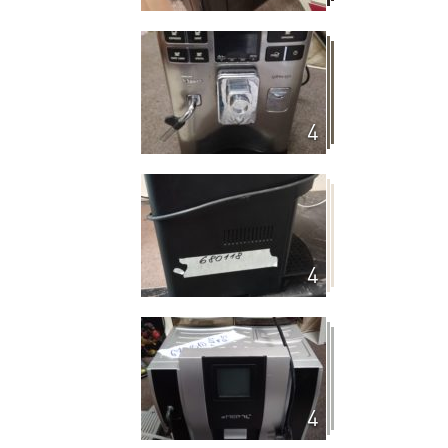
4
4
4