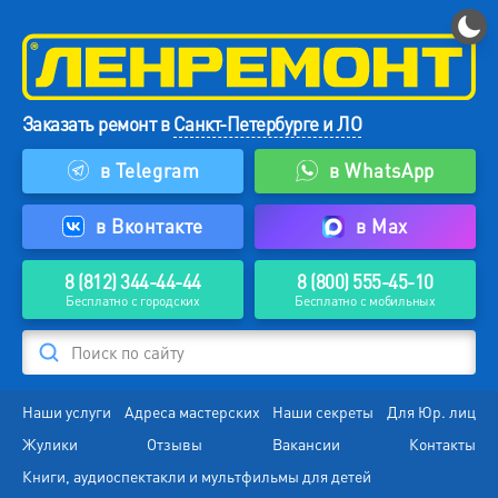
Заказать ремонт в
Санкт-Петербурге и ЛО
в Telegram
в WhatsApp
в Вконтакте
в Max
8 (812) 344-44-44
8 (800) 555-45-10
Бесплатно с городских
Бесплатно с мобильных
Поиск по сайту
Наши услуги
Адреса мастерских
Наши секреты
Для Юр. лиц
Жулики
Отзывы
Вакансии
Контакты
Книги, аудиоспектакли и мультфильмы для детей