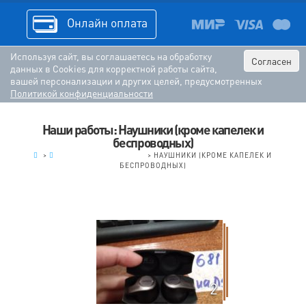
Онлайн оплата
Используя сайт, вы соглашаетесь на обработку
Согласен
данных в Cookies для корректной работы сайта,
вашей персонализации и других целей, предусмотренных
Политикой конфиденциальности
Наши работы: Наушники (кроме капелек и
беспроводных)
.
>
АУДИО-ВИДЕО ТЕХНИКА
>
НАУШНИКИ (КРОМЕ КАПЕЛЕК И
БЕСПРОВОДНЫХ)
2