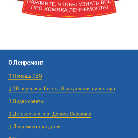
О Ленремонт
Помощь СВО
ТВ передачи, Газеты, Выступления директора
Видео советы
Детские книги от Дениса Сорокина
Ленремонт для детей