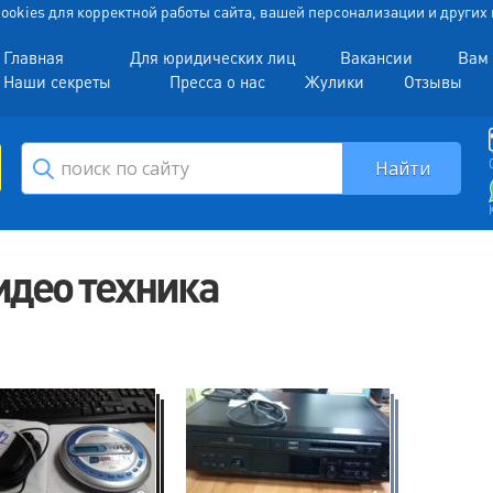
 Cookies для корректной работы сайта, вашей персонализации и други
Главная
Для юридических лиц
Вакансии
Вам 
Наши секреты
Пресса о нас
Жулики
Отзывы
идео техника