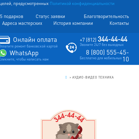
х целей, предусмотренных
Политикой конфиденциальности
5 подарков
Статус заявки
Благотворительность
Адреса мастерских
История компании
Контакты
344-44-44
Онлайн оплата
+7 (812)
Звоните 24/7 без выходных
Оплатите ремонт банковской картой
8 (800) 555-45-
WhatsApp
10
Бесплатно для мобильных
Кликните, чтобы написать нам
.
>
АУДИО-ВИДЕО ТЕХНИКА