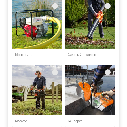
Мотопомпа
Садовый пылесос
Мотобур
Бензорез