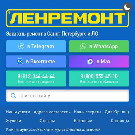
Заказать ремонт в
Санкт-Петербурге и ЛО
в Telegram
в WhatsApp
в Вконтакте
в Max
8 (812) 344-44-44
8 (800) 555-45-10
Бесплатно с городских
Бесплатно с мобильных
Поиск по сайту
Наши услуги
Адреса мастерских
Наши секреты
Для Юр. лиц
Жулики
Отзывы
Вакансии
Контакты
Книги, аудиоспектакли и мультфильмы для детей