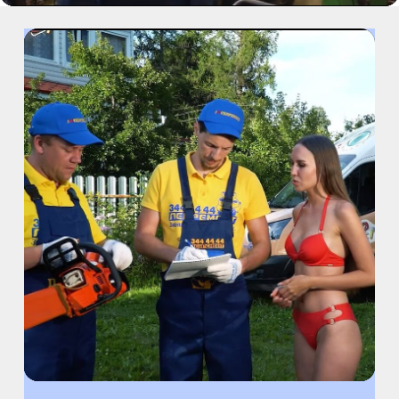
пр. Испытателей, д.11, к.1
м. Гражданский пр.
ул. Ушинского, д.25, к.1
м. Звёздная
ул. Звёздная, д.5, к.1 (вход с улицы)
м. Парк Победы, м. Московская
ул. Фрунзе, д.3
м. Пр. Большевиков
пр. Пятилеток, д.14, к.1
м. Выборгская
ул. Минеральная, д.13Ц
м. Ладожская