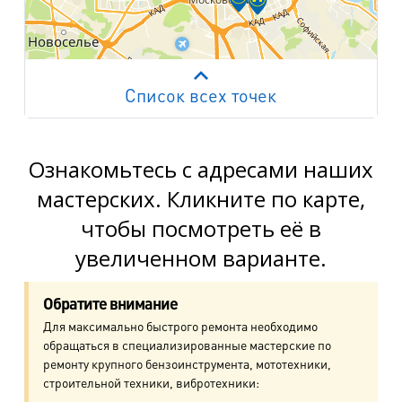
Список всех точек
Работает на API 2ГИС
Лицензионное соглашение
м. Пр. Просвещения
пр. Просвещения, д.20
Ознакомьтесь с адресами наших
мастерских. Кликните по карте,
м. Пр. Ветеранов
чтобы посмотреть её в
пр. Ветеранов, д.9
увеличенном варианте.
м. Ул. Дыбенко
пр. Большевиков, д.25
Обратите внимание
Для максимально быстрого ремонта необходимо
м. Комендантский пр.
обращаться в специализированные мастерские по
пр. Авиаконструкторов, д.4
ремонту крупного бензоинструмента, мототехники,
строительной техники, вибротехники: