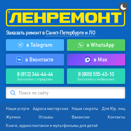
Заказать ремонт в
Санкт-Петербурге и ЛО
в Telegram
в WhatsApp
в Вконтакте
в Max
8 (812) 344-44-44
8 (800) 555-45-10
Бесплатно с городских
Бесплатно с мобильных
Поиск по сайту
Наши услуги
Адреса мастерских
Наши секреты
Для Юр. лиц
Жулики
Отзывы
Вакансии
Контакты
Книги, аудиоспектакли и мультфильмы для детей