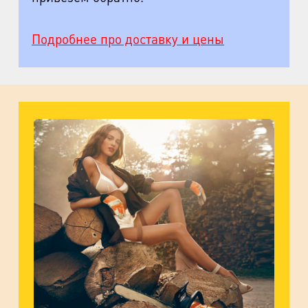
м. Удельная
Подробнее про доставку и цены
пр. Энгельса, д.19
Промзона Мягловская, Всеволожский
муниципальный район, Ленинградская
область, ​Круговая улица, д. 47
м. Электросила
ул. Решетникова, д.3