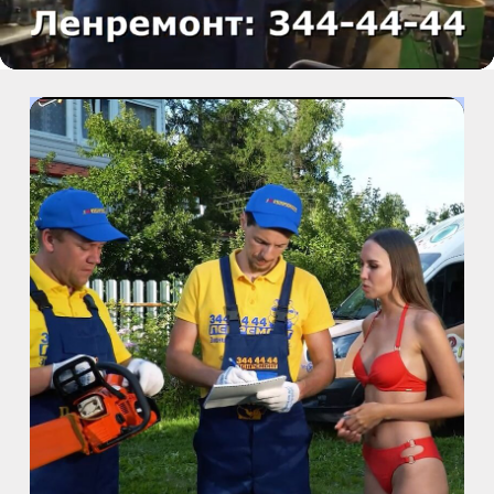
Видео
ул. Белы Куна, д.20, к.1
м. Пионерская
пр. Испытателей, д.11, к.1
м. Гражданский пр.
ул. Ушинского, д.25, к.1
м. Звёздная
ул. Звёздная, д.5, к.1 (вход с улицы)
м. Парк Победы, м. Московская
ул. Фрунзе, д.3
м. Пр. Большевиков
пр. Пятилеток, д.14, к.1
м. Выборгская