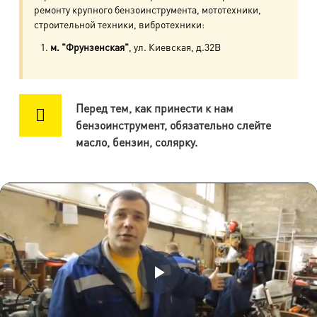
пр. Авиаконструкторов, д.4
ремонту крупного бензоинструмента, мототехники,
строительной техники, вибротехники:
м. Приморская
м. "Фрунзенская"
, ул. Киевская, д.32В
ул. Кораблестроителей, д.30
м. Академическая
Перед тем, как принести к нам
пр. Науки, д.8, к.1
бензоинструмент, обязательно слейте
масло, бензин, солярку.
м. Озерки, м. Пр. Просвещения
пр. Луначарского, д.56, к.1
м. Автово
пр. Маршала Жукова, д.35, к.3
м. Елизаровская
пр. Елизарова, д.36
Воспроизвести
м. Международная