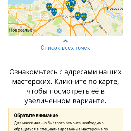
Список всех точек
Работает на API 2ГИС
Лицензионное соглашение
м. Пр. Просвещения
пр. Просвещения, д.20
Ознакомьтесь с адресами наших
мастерских. Кликните по карте,
м. Пр. Ветеранов
чтобы посмотреть её в
пр. Ветеранов, д.9
увеличенном варианте.
м. Ул. Дыбенко
пр. Большевиков, д.25
Обратите внимание
Для максимально быстрого ремонта необходимо
м. Комендантский пр.
обращаться в специализированные мастерские по