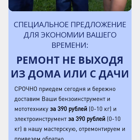
ул. Минеральная, д.13Ц
м. Ладожская
СПЕЦИАЛЬНОЕ ПРЕДЛОЖЕНИЕ
пр. Косыгина, д.28, к.1
ДЛЯ ЭКОНОМИИ ВАШЕГО
м. Парк Победы
ВРЕМЕНИ:
пр. Юрия Гагарина, д.15
РЕМОНТ НЕ ВЫХОДЯ
м. Московская
пр. Московский, 212, Дом Советов, 1
ИЗ ДОМА ИЛИ С ДАЧИ
этаж, кабинет 1130, вход у кафе Авантаж
СРОЧНО приедем сегодня и бережно
м. Фрунзенская
доставим Ваши бензоинструмент и
ул. Киевская, д.32В
мототехнику
за 390 рублей
(0-10 кг) и
м. Купчино
электроинструмент
за 390 рублей
(0-10
ул. Ярослава Гашека, д.4, к.1
кг) в нашу мастерскую, отремонтируем и
привезем обратно.
ст. ЖД Колпино, ул. Тверская, д.1/13