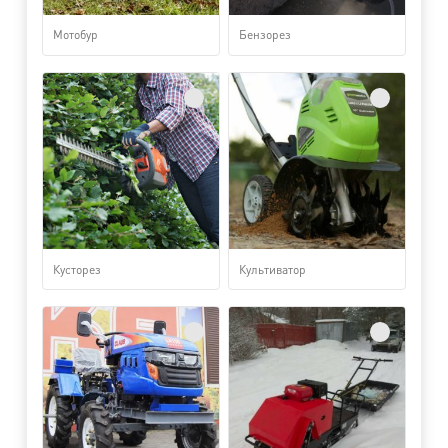
Мотобур
Бензорез
Кусторез
Культиватор