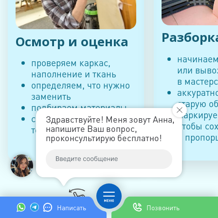
Разборк
Осмотр и оценка
начинаем
проверяем каркас,
или выво
наполнение и ткань
в мастер
определяем, что нужно
аккуратн
заменить
старую о
подбираем материалы
маркируе
составляем смету с
Здравствуйте! Меня зовут Анна,
чтобы со
напишите Ваш вопрос,
точной стоимостью
и пропор
проконсультирую бесплатно!
Смотреть ещё
Написать
Позвонить