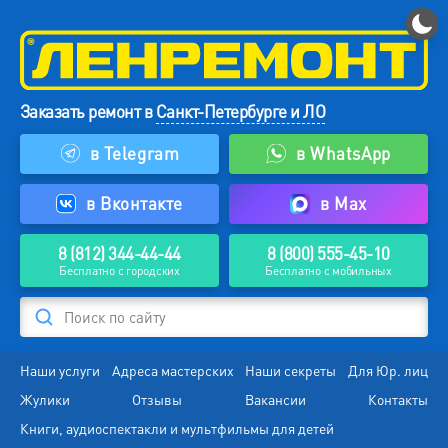
Заказать ремонт в
Санкт-Петербурге и ЛО
в Telegram
в WhatsApp
в Вконтакте
в Max
8 (812) 344-44-44
8 (800) 555-45-10
Бесплатно с городских
Бесплатно с мобильных
Поиск по сайту
Наши услуги
Адреса мастерских
Наши секреты
Для Юр. лиц
Жулики
Отзывы
Вакансии
Контакты
Книги, аудиоспектакли и мультфильмы для детей