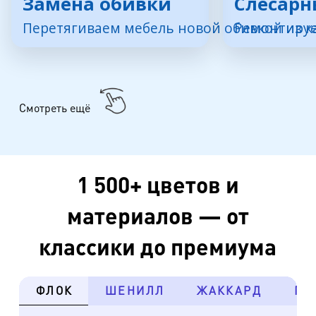
Замена обивки
Слесарн
Перетягиваем мебель новой обивкой из к
Ремонтируе
Смотреть ещё
1 500+ цветов и
материалов — от
классики до премиума
ФЛОК
ШЕНИЛЛ
ЖАККАРД
ГО