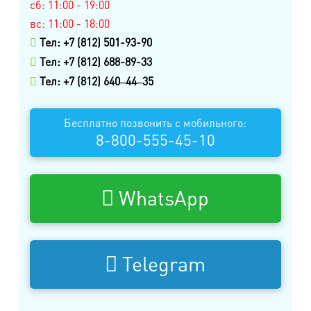
м. Удельная
сб: 11:00 - 19:00
пр. Энгельса, д.19
вс: 11:00 - 18:00
Тел: +7 (812) 501-93-90
Промзона Мягловская, Всеволожский
Тел: +7 (812) 688-89-33
муниципальный район, Ленинградская
Тел: +7 (812) 640‒44‒35
область, ​Круговая улица, д. 47
м. Электросила
Бесплатно позвонить с мобильного:
8-800-555-45-10
ул. Решетникова, д.3
WhatsApp
Telegram