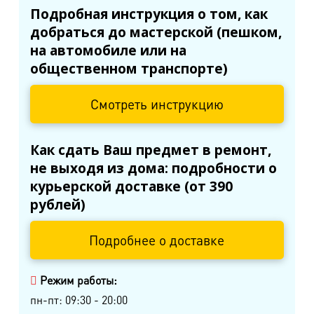
м. Ладожская
Подробная инструкция о том, как
пр. Косыгина, д.28, к.1
добраться до мастерской (пешком,
на автомобиле или на
м. Парк Победы
общественном транспорте)
пр. Юрия Гагарина, д.15
Смотреть инструкцию
м. Московская
пр. Московский, 212, Дом Советов, 1
этаж, кабинет 1130, вход у кафе Авантаж
Как сдать Ваш предмет в ремонт,
не выходя из дома: подробности о
м. Фрунзенская
курьерской доставке (от 390
ул. Киевская, д.32В
рублей)
м. Купчино
Подробнее о доставке
ул. Ярослава Гашека, д.4, к.1
Режим работы:
ст. ЖД Колпино, ул. Тверская, д.1/13
пн-пт: 09:30 - 20:00