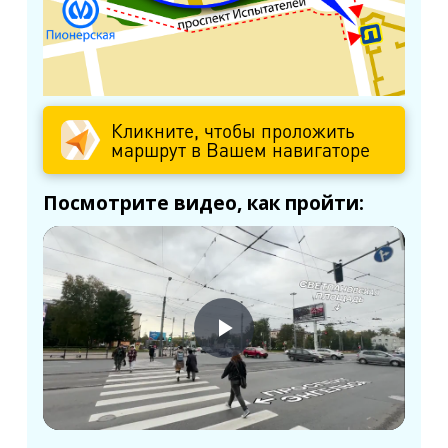
м. Пионерская
пр. Испытателей, д.11, к.1
м. Гражданский пр.
ул. Ушинского, д.25, к.1
Кликните, чтобы проложить
маршрут в Вашем навигаторе
м. Звёздная
ул. Звёздная, д.5, к.1 (вход с улицы)
Посмотрите видео, как пройти:
м. Парк Победы, м. Московская
ул. Фрунзе, д.3
м. Пр. Большевиков
пр. Пятилеток, д.14, к.1
м. Выборгская
ул. Минеральная, д.13Ц