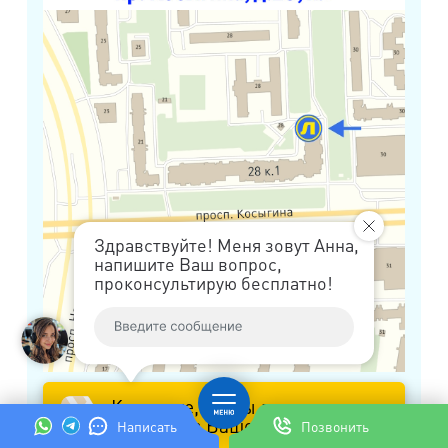
Здравствуйте! Меня зовут Анна,
напишите Ваш вопрос,
проконсультирую бесплатно!
Кликните, чтобы проложить
маршрут в Вашем навигаторе
Написать
Позвонить