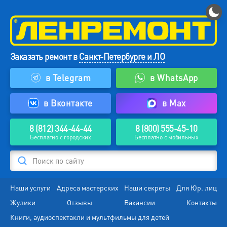
Заказать ремонт в
Санкт-Петербурге и ЛО
в Telegram
в WhatsApp
в Вконтакте
в Max
8 (812) 344-44-44
8 (800) 555-45-10
Бесплатно с городских
Бесплатно с мобильных
Поиск по сайту
Наши услуги
Адреса мастерских
Наши секреты
Для Юр. лиц
Жулики
Отзывы
Вакансии
Контакты
Книги, аудиоспектакли и мультфильмы для детей