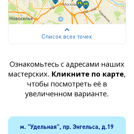
Список всех точек
Работает на API 2ГИС
Лицензионное соглашение
м. Пр. Просвещения
пр. Просвещения, д.20
Ознакомьтесь с адресами наших
мастерских.
Кликните по карте
,
м. Пр. Ветеранов
пр. Ветеранов, д.9
чтобы посмотреть её в
увеличенном варианте.
м. Ул. Дыбенко
пр. Большевиков, д.25
м. Комендантский пр.
пр. Авиаконструкторов, д.4
м. "Удельная", пр. Энгельса, д.19