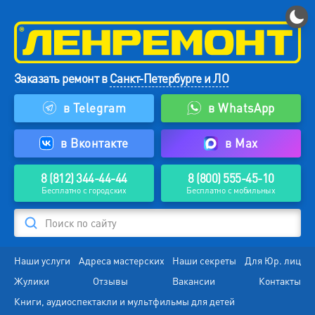
Заказать ремонт в
Санкт-Петербурге и ЛО
в Telegram
в WhatsApp
в Вконтакте
в Max
8 (812) 344-44-44
8 (800) 555-45-10
Бесплатно с городских
Бесплатно с мобильных
Поиск по сайту
Наши услуги
Адреса мастерских
Наши секреты
Для Юр. лиц
Жулики
Отзывы
Вакансии
Контакты
Книги, аудиоспектакли и мультфильмы для детей