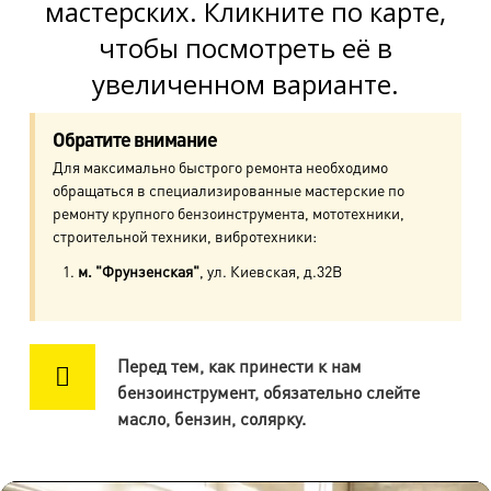
мастерских. Кликните по карте,
м. Пр. Ветеранов
чтобы посмотреть её в
пр. Ветеранов, д.9
увеличенном варианте.
м. Ул. Дыбенко
пр. Большевиков, д.25
Обратите внимание
Для максимально быстрого ремонта необходимо
м. Комендантский пр.
обращаться в специализированные мастерские по
пр. Авиаконструкторов, д.4
ремонту крупного бензоинструмента, мототехники,
строительной техники, вибротехники:
м. Приморская
м. "Фрунзенская"
, ул. Киевская, д.32В
ул. Кораблестроителей, д.30
м. Академическая
Перед тем, как принести к нам
пр. Науки, д.8, к.1
бензоинструмент, обязательно слейте
масло, бензин, солярку.
м. Озерки, м. Пр. Просвещения
пр. Луначарского, д.56, к.1