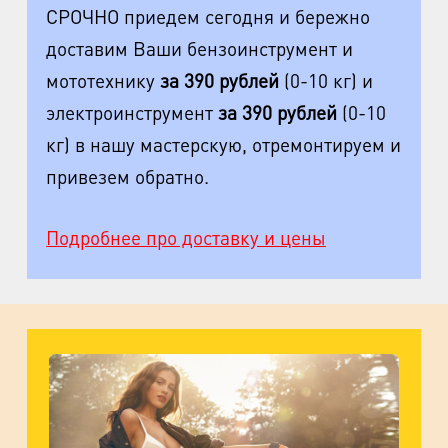
СРОЧНО приедем сегодня и бережно
м. Фрунзенская
доставим Ваши бензоинструмент и
ул. Киевская, д.32В
мототехнику
за 390 рублей
(0-10 кг) и
м. Купчино
электроинструмент
за 390 рублей
(0-10
ул. Ярослава Гашека, д.4, к.1
кг) в нашу мастерскую, отремонтируем и
привезем обратно.
ст. ЖД Колпино, ул. Тверская, д.1/13
м. Удельная
Подробнее про доставку и цены
пр. Энгельса, д.19
Промзона Мягловская, Всеволожский
муниципальный район, Ленинградская
область, ​Круговая улица, д. 47
м. Электросила
ул. Решетникова, д.3