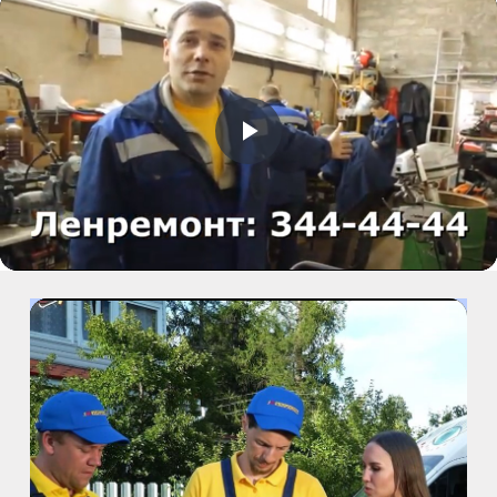
м. Автово
пр. Маршала Жукова, д.35, к.3
м. Елизаровская
пр. Елизарова, д.36
Воспроизвести
м. Международная
Видео
ул. Белы Куна, д.20, к.1
м. Пионерская
пр. Испытателей, д.11, к.1
м. Гражданский пр.
ул. Ушинского, д.25, к.1
м. Звёздная
ул. Звёздная, д.5, к.1 (вход с улицы)