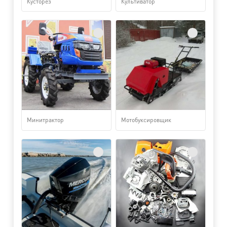
Кусторез
Культиватор
Минитрактор
Мотобуксировщик