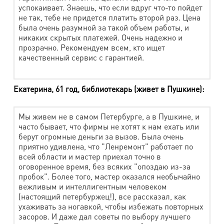
успокаивает. Знаешь, что если вдруг что-то пойдет
не так, тебе не придется платить второй раз. Цена
Сумка (средняя) 50х50 см
760 руб.
была очень разумной за такой объем работы, и
Сумка (большая) более 50 см
990 руб.
никаких скрытых платежей. Очень надежно и
прозрачно. Рекомендуем всем, кто ищет
качественный сервис с гарантией.
Индивидуальная стирка
Наименование работ
Стоимость
Екатерина, 61 год, библиотекарь (живет в Пушкине):
Индивидуальная стирка постельного белья
820 руб.
(загрузка - 6кг)
Мы живем не в самом Петербурге, а в Пушкине, и
часто бывает, что фирмы не хотят к нам ехать или
Индивидуальная стирка постельного белья
берут огромные деньги за вызов. Была очень
920 руб.
ЛЮКС (загрузка - 6 кг)
приятно удивлена, что "Ленремонт" работает по
всей области и мастер приехал точно в
Кондиционер
100 руб.
оговоренное время, без всяких "опоздаю из-за
пробок". Более того, мастер оказался необычайно
Отбеливатель
100 руб.
вежливым и интеллигентным человеком
(настоящий петербуржец!), все рассказал, как
Комплексная химчистка изделий из кожи и
ухаживать за ногавкой, чтобы избежать повторных
замши
засоров. И даже дал советы по выбору лучшего