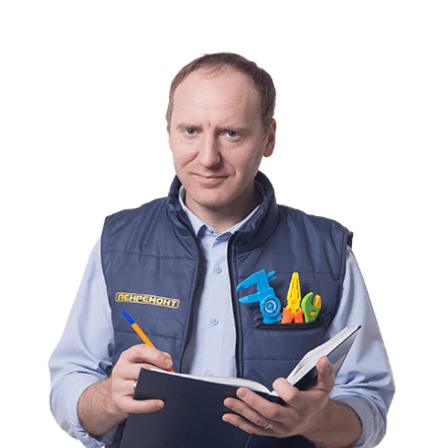
Указана стоимость с заменой наперника на выходе.
В случае изготовления из 2-х подушек одной считается
стоимость за 1 изделие.
Ручная чистка обуви и сумок
Наименование работ
Стоимость
Кошелек, клатч, сумочка (кожа, замша)
2500 руб.
Кошелек, клатч, сумочка (текстиль, иск.кожа)
1200 руб.
Ремень (кожа, замша)
2000 руб.
Сумка, портфель, рюкзак (25-50 см) кожа, замша
4500 руб.
Сумка, портфель, рюкзак (25-50 см) текстиль,
2000 руб.
иск.кожа
Дорожная сумка, саквояж (кожа, замша)
6000 руб.