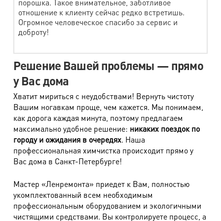
порошка. Такое внимательное, заботливое
отношение к клиенту сейчас редко встретишь.
Наименование работ
Стоимость
Огромное человеческое спасибо за сервис и
доброту!
Рукавицы (овчина, плотная замша)
610 руб.
Головные уборы, капюшон (кожа, комбинир.)
740 руб.
Решение Вашей проблемы — прямо
Жилет, шорты (кожа, замша)
1580 руб.
у Вас дома
Джемпер (кожа, замша)
2040 руб.
Хватит мириться с неудобствами! Вернуть чистоту
Вашим ногавкам проще, чем кажется. Мы понимаем,
Юбка до 40 см (кожа, замша)
1420 руб.
как дорога каждая минута, поэтому предлагаем
Юбка до 40 см (кожа, замша)
2000 руб.
максимально удобное решение:
никаких поездок по
городу и ожидания в очередях
. Наша
Сарафан (кожа, замша)
2100 руб.
профессиональная химчистка происходит прямо у
Вас дома в Санкт-Петербурге!
Рубашка (кожа, замша)
2100 руб.
Брюки, бриджи (кожа, замша)
2160 руб.
Мастер «Ленремонта» приедет к Вам, полностью
укомплектованный всем необходимым
Пиджак, куртка, полупальто (кожа, замша)
3100 руб.
профессиональным оборудованием и экологичными
Плащ, пальто от 90 см
3500 руб.
чистящими средствами. Вы контролируете процесс, а