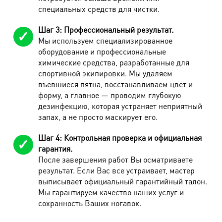
специальных средств для чистки.
Наименование работ
Стоимость
Шаг 3: Профессиональный результат.
Куртка легкая/джинсовая
600 руб.
Мы используем специализированное
оборудование и профессиональные
Жилет утепл.
720 руб.
химические средства, разработанные для
Куртка-пихора (до 90 см)
1680 руб.
спортивной экипировки. Мы удаляем
въевшиеся пятна, восстанавливаем цвет и
Куртка-пихора (от 90 см)
1950 руб.
форму, а главное — проводим глубокую
дезинфекцию, которая устраняет неприятный
Куртка утепл.(синтепон, флис, шерсть,
990 руб.
мембрана)
запах, а не просто маскирует его.
Пончо
820 руб.
Шаг 4: Контрольная проверка и официальная
гарантия.
Плащ, летнее пальто
790 руб.
После завершения работ Вы осматриваете
Пальто демисезонное (до 90 см)
1020 руб.
результат. Если Вас все устраивает, мастер
выписывает официальный гарантийный талон.
Пальто демисезонное (от 90 см)
1150 руб.
Мы гарантируем качество наших услуг и
сохранность Ваших ногавок.
Плащ, пальто утепл. до 90 см
1080 руб.
Плащ, пальто утепл. от 90 см
1290 руб.