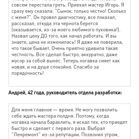
совсем перестала греть. Приехал мастер Игорь. Я
Подстежка меховая
580 руб.
сразу ему сказала: "Сынок, только честно! Сколько
с меня?". Он провел диагностику, все показал,
Шапка из искусств. меха
450 руб.
рассказал, откуда эта чернота берется
(оказывается, из-за моего любимого пуховика!).
Шуба, дубленка (от 90 см)
1160 руб.
Назвал цену ДО того, как начал работать. И вы
знаете, цена не изменилась! Я даже не поверила,
Шуба, дубленка (до 90 см)
790 руб.
что такое бывает. Очень приятно удивила такая
Наличие капюшона
220 руб.
честность. Все сделал быстро, аккуратно, даже
мусор за собой вынес. Теперь ногавка сияет как
новая, и на душе спокойно. Спасибо за
Домашний текстиль
порядочность!
Наименование работ
Стоимость
Андрей, 42 года, руководитель отдела разработки:
Подушка (синтепон) максим. разм. 60х60
380 руб.
Одеяло, плед, покрывало 1,5 сп
850 руб.
Для меня главное — время. Не могу позволить
себе ждать мастера полдня. Поэтому, когда
Одеяло, плед, покрывало 2 сп
1080 руб.
ногавка начала барахлить, я искал тех, кто приедет
быстро и сделает с первого раза. Выбрал
Одеяло, плед, покрывало Евроразмер
1320 руб.
"Ленремонт" из-за репутации. Позвонил утром,