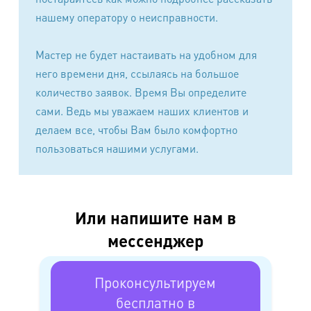
нашему оператору о неисправности.
В случае комбинированного изделия текстиль и
кожа стоимость рассчитывается как за обработку
кожаного изделия.
Мастер не будет настаивать на удобном для
него времени дня, ссылаясь на большое
Для изделий из экзотических кож (крокодил, страус,
количество заявок. Время Вы определите
скат, слон, змея и.т.д.) - наценка на химчистку 100%.
сами. Ведь мы уважаем наших клиентов и
Сложными считаются изделия с контрастными
делаем все, чтобы Вам было комфортно
цветами, комбинированными материалами, а также
пользоваться нашими услугами.
при сильном загрязнении изделия, требующем
дополнительной индивидуальной обработки
(трудновыводимые пятна, многочисленные пятна,
водные затеки, пятна после домашней обработки,
Или напишите нам в
повреждения лицевого покрытия (глубокие царапины)
для гл.кожи.
мессенджер
Озонирование
Проконсультируем
бесплатно в
Наименование работ
Стоимость