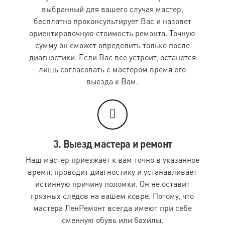
защиты, - нашиты плотная или рифленая ткань, вшит
выбранный для вашего случая мастер,
слой поролона, а также имеющие встроенные или
бесплатно проконсультирует Вас и назовет
съемные пластины, вставки из пены или из
ориентировочную стоимость ремонта. Точную
натуральной кожи.
сумму он сможет определить только после
диагностики. Если Вас все устроит, останется
Чистка подушек пух-перо*
лишь согласовать с мастером время его
выезда к Вам.
Наименование работ
Стоимость
Подушка пух-перо 70х70 см
520 руб.
Подушка пух-перо 50х70 см
520 руб.
3. Выезд мастера и ремонт
Подушка пух-перо 65х65 см
520 руб.
Наш мастер приезжает к вам точно в указанное
Подушка пух-перо 60х60 см
520 руб.
время, проводит диагностику и устанавливает
Подушка пух-перо 50х50 см
460 руб.
истинную причину поломки. Он не оставит
грязных следов на вашем ковре. Потому, что
Подушка пух-перо 45х45 см
460 руб.
мастера ЛенРемонт всегда имеют при себе
Подушка пух-перо 30х40 см
460 руб.
сменную обувь или бахилы.