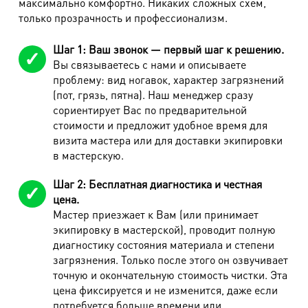
максимально комфортно. Никаких сложных схем,
Пончо, кардиган
680 руб.
только прозрачность и профессионализм.
Жилет, болеро
420 руб.
Шаг 1: Ваш звонок — первый шаг к решению.
Перчатки горнолыжные, рукавицы
320 руб.
Вы связываетесь с нами и описываете
проблему: вид ногавок, характер загрязнений
Топ, майка, футболка
320 руб.
(пот, грязь, пятна). Наш менеджер сразу
сориентирует Вас по предварительной
Поло, футболка с длинным рукавом
360 руб.
стоимости и предложит удобное время для
Джинсы
490 руб.
визита мастера или для доставки экипировки
в мастерскую.
Брюки спортивные, трикотажные
420 руб.
Шаг 2: Бесплатная диагностика и честная
Комбинезон утепленный
1600 руб.
цена.
Полукомбинезон (утепл. брюки)
800 руб.
Мастер приезжает к Вам (или принимает
экипировку в мастерской), проводит полную
Толстовка, куртка спортивная
550 руб.
диагностику состояния материала и степени
загрязнения. Только после этого он озвучивает
Толстовка, куртка спортивная с капюшоном
660 руб.
точную и окончательную стоимость чистки. Эта
цена фиксируется и не изменится, даже если
Верхняя одежда
потребуется больше времени или