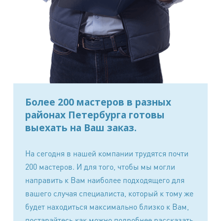
Дорожная сумка, саквояж (текстиль, иск.кожа)
3300 руб.
Кроссовки (кожа, замша)
2500 руб.
Кроссовки (текстиль, иск.кожа)
2000 руб.
Туфли (кожа, замша)
2500 руб.
Туфли (текстиль, иск.кожа)
2000 руб.
Более 200 мастеров в разных
Босоножки, сабо (кожа, замша)
2500 руб.
районах Петербурга готовы
Босоножки, сабо (текстиль, иск.кожа)
2000 руб.
выехать на Ваш заказ.
Ботинки (кожа, замша)
3000 руб.
На сегодня в нашей компании трудятся почти
Ботинки (текстиль, иск.кожа)
2000 руб.
200 мастеров. И для того, чтобы мы могли
Полусапоги, ботильоны (кожа, замша)
3400 руб.
направить к Вам наиболее подходящего для
Сапоги, ботфорты (кожа, замша)
4000 руб.
вашего случая специалиста, который к тому же
будет находиться максимально близко к Вам,
Наценка за сложность обработки*:
постарайтесь как можно подробнее рассказать