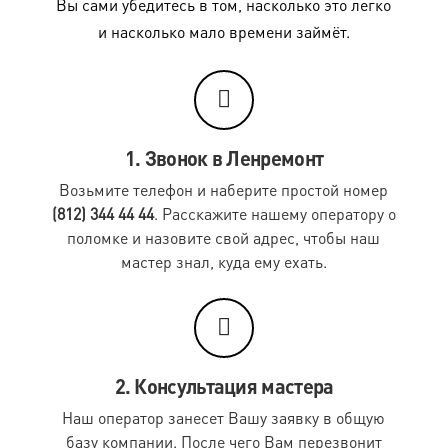
Вы сами убедитесь в том, насколько это легко
и насколько мало времени займёт.
Мотокуртка (кожа)
3650 руб.
Мотокомбинезон (кожа)
4200 руб.
Комбинезон с защитой (текстиль, кордура)
1900 руб.
Брюки с защитой (текстиль, кордура)
1000 руб.
1. Звонок в Ленремонт
Куртка с защитой (текстиль, кордура)
1180 руб.
Возьмите телефон и наберите простой номер
(812) 344 44 44
. Расскажите нашему оператору о
Черепаха
960 руб.
поломке и назовите свой адрес, чтобы наш
Перчатки с защитой (текстиль) (пара)
380 руб.
мастер знал, куда ему ехать.
Сумка для экипировки
1200 руб.
Шлем
480 руб.
Элемент экипировки (шт.)
360 руб.
2. Консультация мастера
Элемент экипировки кож. (шт.)
600 руб.
Наш оператор занесет Вашу заявку в общую
Экипировкой считаются изделия, имеющие элементы
базу компании. После чего Вам перезвонит