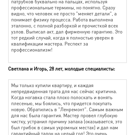
патрубков буквально на пальцах, используя
Перчатки, рукавицы вязаные
165 руб.
профессиональные термины, но понятно. Сразу
видно, что человек не просто "меняет детали", а
Кепка
300 руб.
понимает физику процесса. Работа выполнена
эталонно, с полной разборкой и прочисткой всех
Шапка вяз.
300 руб.
узлов. Выписал акт, дал фирменную гарантию. Это
тот редкий случай, когда я полностью уверен в
Платок, палантин (за 1 м2)
300 руб.
квалификации мастера. Респект за
профессионализм!
Шарф (до 50 см по узкой стороне)
300 руб.
Берет
300 руб.
Светлана и Игорь, 28 лет, молодые специалисты:
Мягкая игрушка (мал.) до 0,5 кг
260 руб.
Мягкая игрушка (средн.) от 0,5 до 1,5 кг
715 руб.
Мы только купили квартиру, и каждая
непредвиденная трата для нас сейчас критична.
Мягкая игрушка (бол.) от 1,5 кг
920 руб.
Когда ногавка стала плохо полоскать и вонять
плесенью, мы боялись, что придется покупать
Сумки мягк. формы (текстиль)
новую. Обратились в "Ленремонт". Самым важным
для нас была гарантия. Мастер провел глубокую
чистку, устранил причину запаха (оказывается, это
Наименование работ
Стоимость
был грибок в самых укромных местах) и дал нам
гарантийный талон на целый год! Это очень
Сумка (малая) 30х30 см
450 руб.