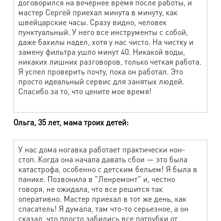
договорился на вечернее время после работы, и
Чехол, накидка на кресло
470 руб.
мастер Сергей приехал минута в минуту, как
швейцарские часы. Сразу видно, человек
Одеяло пуховое 1,5 сп
1640 руб.
пунктуальный. У него все инструменты с собой,
Одеяло пуховое 2 сп
1860 руб.
даже бахилы надел, хотя у нас чисто. На чистку и
замену фильтра ушло минут 40. Никакой воды,
Одеяло пуховое Евроразмер
1990 руб.
никаких лишних разговоров, только четкая работа.
Я успел проверить почту, пока он работал. Это
Декорат. наволочка, сидушка на стул
305 руб.
просто идеальный сервис для занятых людей.
Спасибо за то, что цените мое время!
Пододеяльник
780 руб.
Простыня
640 руб.
Ольга, 35 лет, мама троих детей:
Чехол на диван, наматрасник 1,5 сп.
930 руб.
Чехол на диван, наматрасник 2 сп.
1220 руб.
У нас дома ногавка работает практически нон-
стоп. Когда она начала давать сбои — это была
Спальный мешок
840 руб.
катастрофа, особенно с детским бельем! Я была в
панике. Позвонила в "Ленремонт" и, честно
Коврик для ванной
640 руб.
говоря, не ожидала, что все решится так
оперативно. Мастер приехал в тот же день, как
Конверт детский
790 руб.
спасатель! Я думала, там что-то серьезное, а он
Флаг
630 руб.
сказал, что просто забились все патрубки от