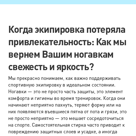
Рубашка, блуза
380 руб.
Блуза сложная
520 руб.
Юбка, шорты
420 руб.
Когда экипировка потеряла
Юбка сложная
560 руб.
привлекательность: Как мы
Галстук
290 руб.
вернем Вашим ногавкам
Фата
640 руб.
свежесть и яркость?
Платье, халат, туника
670 руб.
Мы прекрасно понимаем, как важно поддерживать
Платье сложного фасона
880 руб.
спортивную экипировку в идеальном состоянии.
Ногавки — это не просто часть защиты, это элемент
Платье вечернее
1800 руб.
комфорта и гигиены во время тренировок. Когда они
Корсет
900 руб.
начинают неприятно пахнуть, теряют форму или на
них появляются въевшиеся пятна от пота и грязи, это
Юбка свадебная
1950 руб.
не просто неприятно — это мешает сосредоточиться
Платье свадебное
2850 руб.
на спорте. Самостоятельная стирка часто приводит к
повреждению защитных слоев и усадке, а иногда
Платье свадебное со шлейфом
3600 руб.