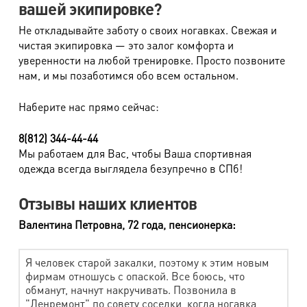
вашей экипировке?
Подстежка меховая
1120 руб.
Не откладывайте заботу о своих ногавках. Свежая и
Опушка
330 руб.
чистая экипировка — это залог комфорта и
Палантин (недорогой мех)
730 руб.
уверенности на любой тренировке. Просто позвоните
нам, и мы позаботимся обо всем остальном.
Палантин (дорогой мех)
1060 руб.
Наберите нас прямо сейчас:
Капюшон, шапка, воротник (недорогой мех)
610 руб.
Капюшон, шапка, воротник (дорогой мех)
880 руб.
8(812) 344-44-44
Мы работаем для Вас, чтобы Ваша спортивная
Жилет, болеро (дорогой мех)
2360 руб.
одежда всегда выглядела безупречно в СПб!
Жилет, болеро (недорогой мех)
1380 руб.
Отзывы наших клиентов
Шкура натуральная (за кв.м.)
620 руб.
Валентина Петровна, 72 года, пенсионерка:
Изделия из искусственного меха
Я человек старой закалки, поэтому к этим новым
фирмам отношусь с опаской. Все боюсь, что
Наименование работ
Стоимость
обманут, начнут накручивать. Позвонила в
Болеро
520 руб.
"Ленремонт" по совету соседки, когда ногавка