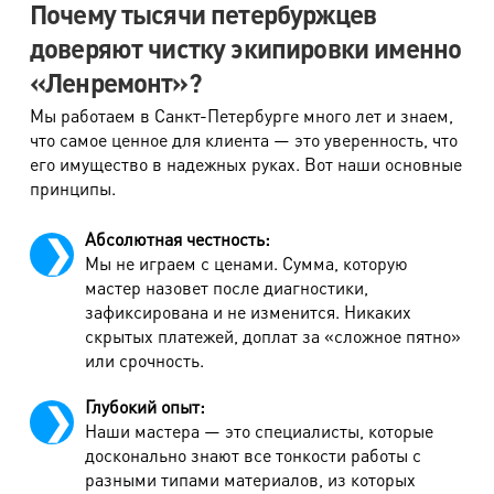
Почему тысячи петербуржцев
Наличие капюшона из плотных тканей,
доверяют чистку экипировки именно
220 руб.
утепленного
«Ленремонт»?
Пуховики
Мы работаем в Санкт-Петербурге много лет и знаем,
что самое ценное для клиента — это уверенность, что
его имущество в надежных руках. Вот наши основные
Наименование работ
Стоимость
принципы.
Куртка пуховая до 90 см
1100 руб.
Абсолютная честность:
Пуховик облегченный (до 90 см)
890 руб.
Мы не играем с ценами. Сумма, которую
мастер назовет после диагностики,
Пуховик облегченный (от 90 см)
1100 руб.
зафиксирована и не изменится. Никаких
Жилет пуховой
980 руб.
скрытых платежей, доплат за «сложное пятно»
или срочность.
Жилет пуховой облегченный
650 руб.
Глубокий опыт:
Пальто пуховое (от 90 см)
1400 руб.
Наши мастера — это специалисты, которые
Комбинезон пуховой
1890 руб.
досконально знают все тонкости работы с
разными типами материалов, из которых
Полукомбинезон пуховой
1120 руб.