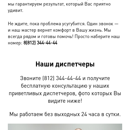
мы гарантируем результат, который Вас приятно
Дубленки до 90 см
3540 руб.
удивит.
Дубленки от 90 см
3800 руб.
Не ждите, пока проблема усугубится. Один звонок —
Кожаный пуховик до 90 см
3400 руб.
и наш мастер вернет комфорт в Вашу жизнь. Мы
всегда рядом и готовы помочь! Просто наберите наш
Кожаный пуховик от 90 см
3700 руб.
номер:
8(812) 344-44-44
Куртка на меху (недорогост. мех)
3600 руб.
Пальто на подкл. из овчины
3800 руб.
Наши диспетчеры
Сапоги меховые (овчина) типа UGG
1750 руб.
Звоните (812) 344-44-44 и получите
Изделия, комбинированные текстилем
бесплатную консультацию у наших
приветливых диспетчеров, фото которых Вы
видите ниже!
Наименование работ
Стоимость
Жилет, шорты (комбин. текстилем)
1350 руб.
Мы работаем без выходных 24 часа в сутки.
Брюки, бриджи (комбин. текстилем)
1800 руб.