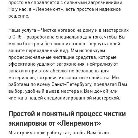
просто не справляется с сильными загрязнениями.
Но у нас, в «Ленремонт», есть простое и надежное
Комбинезон из легких тканей
790 руб.
решение.
Костюм карнавальный, демонстрационный
1900 руб.
Наша услуга – Чистка ногавок на дому и в мастерских
Сложными считаются изделия при наличии рюшей,
в СПб – разработана специально для того, чтобы Вы
воланов, складок, сборок, бантов, многослойности
могли быстро и без лишних хлопот вернуть своей
тканей, деталей (отделок) контрастных цветов.
защите первозданный вид. Мы используем
профессиональные чистящие средства, которые
Вечерним считается платье при наличии любого из
эффективно удаляют загрязнения, нейтрализуют
признаков: наличие сложной декоративной отделки
запахи и при этом абсолютно безопасны для
(стеклярус, пайетки, бисер, камни, перья, мех и т.п.),
материалов, сохраняя их защитные свойства. Мы
лифа-корсета, сложных в обработке тканей ( шелк,
работаем по всему Санкт-Петербургу, предлагая Вам
вискоза, парча, бархат).
выбор: удобный выезд мастера к Вам домой или
чистка в нашей специализированной мастерской.
Трикотаж, спортивная одежда
Простой и понятный процесс чистки
экипировки от «Ленремонт»
Наименование работ
Стоимость
Мы строим свою работу так, чтобы Вам было
Джемпер (жакет)
520 руб.