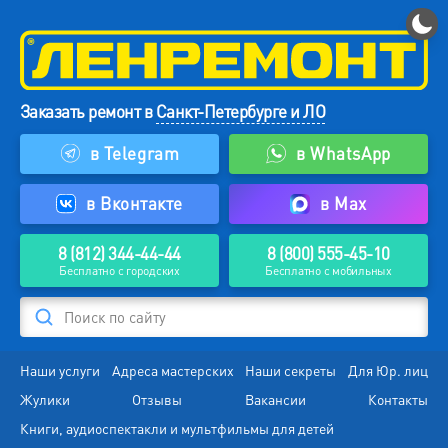
Заказать ремонт в
Санкт-Петербурге и ЛО
в Telegram
в WhatsApp
в Вконтакте
в Max
8 (812) 344-44-44
8 (800) 555-45-10
Бесплатно с городских
Бесплатно с мобильных
Поиск по сайту
Наши услуги
Адреса мастерских
Наши секреты
Для Юр. лиц
Жулики
Отзывы
Вакансии
Контакты
Книги, аудиоспектакли и мультфильмы для детей