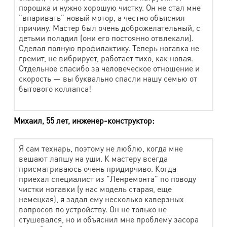
порошка и нужно хорошую чистку. Он не стал мне
Тюль (м2)
150 руб.
"впаривать" новый мотор, а честно объяснил
причину. Мастер был очень доброжелательный, с
Шторы, портьеры, ламбрекен (м2)
230 руб.
детьми поладил (они его постоянно отвлекали).
Сделал полную профилактику. Теперь ногавка не
Чистка столового белья с пятновыведением
гремит, не вибрирует, работает тихо, как новая.
Отдельное спасибо за человеческое отношение и
скорость — вы буквально спасли нашу семью от
Наименование работ
Стоимость
бытового коллапса!
Скатерть стандартная 1,5 х 2 м, D до 2 м
570 руб.
Михаил, 55 лет, инженер-конструктор:
Скатерть нестандартная (рюши, воланы,
780 руб.
большой размер)
Я сам технарь, поэтому не люблю, когда мне
Салфетка стандартная 45х45 см
130 руб.
вешают лапшу на уши. К мастеру всегда
Салфетка нестандартная
170 руб.
присматриваюсь очень придирчиво. Когда
приехал специалист из "Ленремонта" по поводу
чистки ногавки (у нас модель старая, еще
Аксессуары, игрушки
немецкая), я задал ему несколько каверзных
вопросов по устройству. Он не только не
стушевался, но и объяснил мне проблему засора
Наименование работы
Стоимость