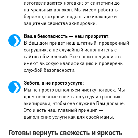
изготавливаются ногавки: от синтетики до
натуральных волокон. Мы умеем работать
Наличие капюшона
220 руб.
бережно, сохраняя водоотталкивающие и
Водоотталкивающая пропитка до 90 см/ от 90
330/430
защитные свойства экипировки.
см
руб.
Ваша безопасность — наш приоритет:
Облегченный пуховик: ширина простежки до 5 см, без
В Ваш дом придет наш штатный, проверенный
подкладки, отсутствует внутренний чехол для пуха.
сотрудник, а не случайный исполнитель с
Обработка капюшона включена в стоимость.
сайтов объявлений. Все наши специалисты
имеют высокую квалификацию и проверены
Изделия из натурального меха
службой безопасности.
Забота, а не просто услуга:
Наименование работ
Стоимость
Мы не просто выполняем чистку ногавок. Мы
даем полезные советы по уходу и хранению
Шуба от 90 см дорогой мех
4720 руб.
экипировки, чтобы она служила Вам дольше.
Шуба до 90 см дорогой мех
3420 руб.
Это и есть наш главный принцип —
выполнение услуги как для своей мамы.
Шуба от 90 см недорогой мех
2720 руб.
Готовы вернуть свежесть и яркость
Шуба до 90 см недорогой мех
2280 руб.