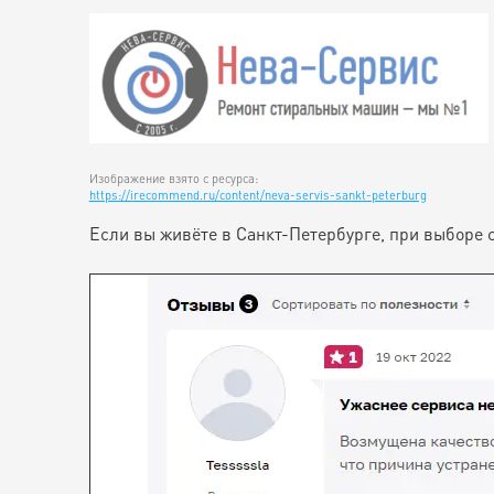
Изображение взято с ресурса:
https://irecommend.ru/content/neva-servis-sankt-peterburg
Если вы живёте в Санкт-Петербурге, при выборе 