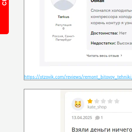
https://otzovik.com/reviews/remont_bitovoy_tehnik