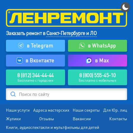
Заказать ремонт в
Санкт-Петербурге и ЛО
в Telegram
в WhatsApp
в Вконтакте
в Max
8 (812) 344-44-44
8 (800) 555-45-10
Бесплатно с городских
Бесплатно с мобильных
Поиск по сайту
Наши услуги
Адреса мастерских
Наши секреты
Для Юр. лиц
Жулики
Отзывы
Вакансии
Контакты
Книги, аудиоспектакли и мультфильмы для детей