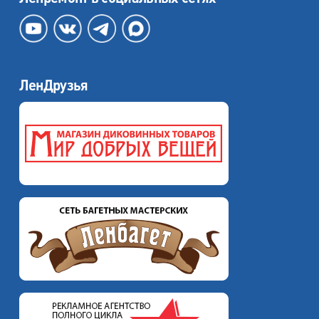
ЛенДрузья