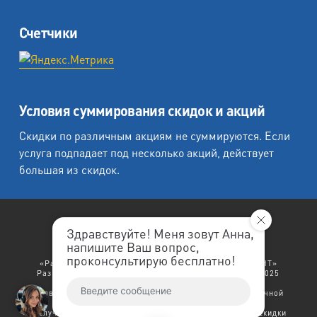
Счетчики
Условия суммирования скидок и акций
Скидки по различным акциям не суммируются. Если
услуга подпадает под несколько акций, действует
большая из скидок.
Здравствуйте! Меня зовут Анна,
напишите Ваш вопрос,
«Любеция - студия печати на холсте».
проконсультирую бесплатно!
«Рафаэль студия печати», «Ленремонт», «ЛЕНРЕМОНТ»
Разработка сайта: "
ЛенРеклама
". Copyright © 1998-2025
Ленремонт.
Политика конфиденциальности.
Заявленный выше текст не является договором публичной
оферты.
В случае возникновения права на несколько скидок - скидки