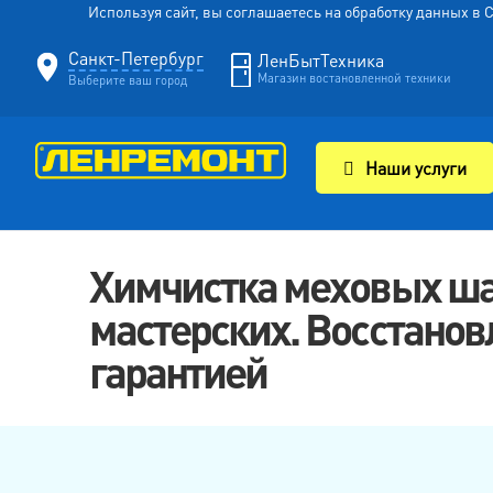
Используя сайт, вы соглашаетесь на обработку данных в
Санкт-Петербург
ЛенБытТехника
Магазин востановленной техники
Выберите ваш город
Наши услуги
Химчистка меховых шап
мастерских. Восстанов
гарантией