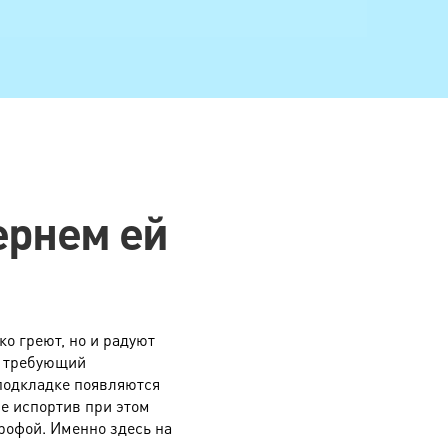
520 руб.
420 руб.
560 руб.
290 руб.
640 руб.
ернем ей
670 руб.
880 руб.
1800 руб.
900 руб.
ко греют, но и радуют
1950 руб.
р, требующий
 подкладке появляются
2850 руб.
не испортив при этом
рофой. Именно здесь на
3600 руб.