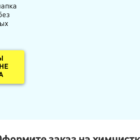
шапка
без
ных
Ы
 НЕ
А
Оформите заказ на химчистк