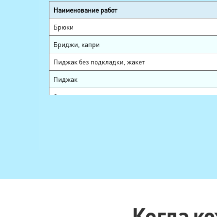
Наименование работ
Брюки
Бриджи, капри
Пиджак без подкладки, жакет
Пиджак
Смокинг, сюртук
Жилет
Рубашка, блуза
Блуза сложная
Юбка, шорты
Юбка сложная
Галстук
Когда ко