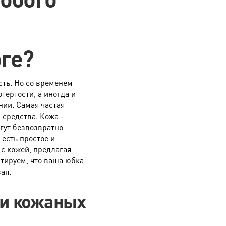
640 руб.
670 руб.
880 руб.
ге?
1800 руб.
900 руб.
сть. Но со временем
1950 руб.
тертости, а иногда и
нии. Самая частая
2850 руб.
 средства. Кожа –
гут безвозвратно
3600 руб.
 есть простое и
790 руб.
с кожей, предлагая
нтируем, что ваша юбка
1900 руб.
ая.
, деталей (отделок) контрастных цветов.
ки кожаных
ярус, пайетки, бисер, камни, перья, мех и