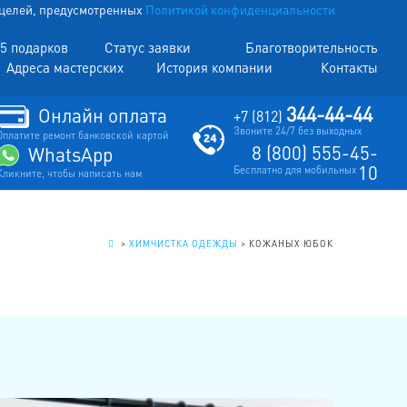
х целей, предусмотренных
Политикой конфиденциальности
5 подарков
Статус заявки
Благотворительность
Адреса мастерских
История компании
Контакты
344-44-44
Онлайн оплата
+7 (812)
Звоните 24/7 без выходных
Оплатите ремонт банковской картой
8 (800) 555-45-
WhatsApp
10
Бесплатно для мобильных
Кликните, чтобы написать нам
.
>
ХИМЧИСТКА ОДЕЖДЫ
>
КОЖАНЫХ ЮБОК