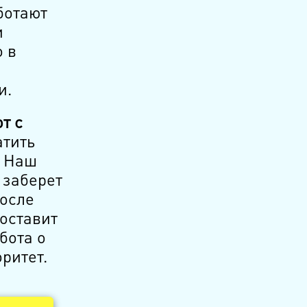
ботают
и
 в
и.
т с
атить
. Наш
 заберет
после
оставит
бота о
ритет.