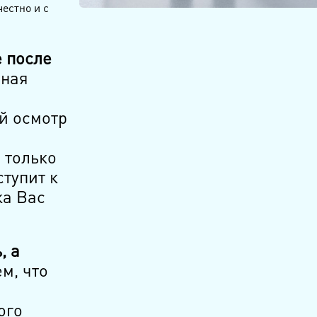
честно и с
е после
ная
й осмотр
 только
тупит к
ка Вас
, а
м, что
ого