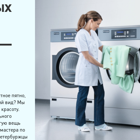
ых
 —
тное пятно,
ий вид? Мы
красоту.
ьного
огую вещь
 мастера по
петербуржцы