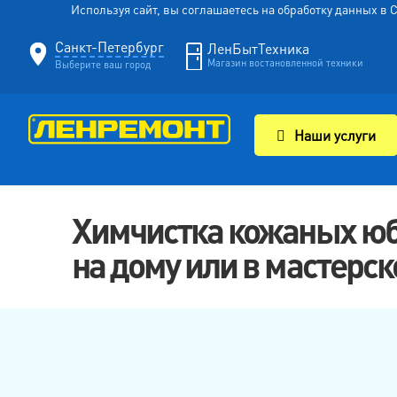
Используя сайт, вы соглашаетесь на обработку данных в
Санкт-Петербург
ЛенБытТехника
Магазин востановленной техники
Выберите ваш город
Наши услуги
Химчистка кожаных юбо
на дому или в мастерск