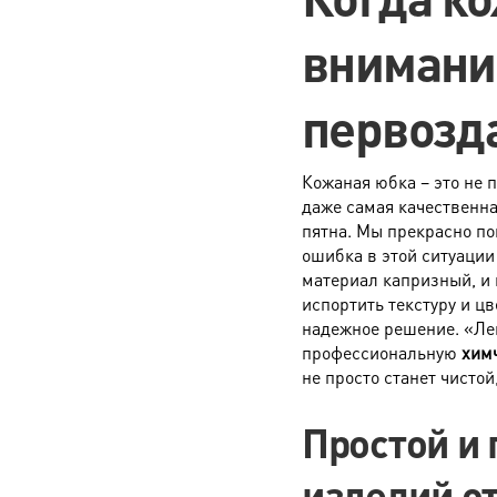
Фата
внимани
Платье, халат, туника
Платье сложного фасона
первозд
Платье вечернее
Корсет
Кожаная юбка – это не 
Юбка свадебная
даже самая качественна
пятна. Мы прекрасно по
Платье свадебное
ошибка в этой ситуации
материал капризный, и 
Платье свадебное со шлейфом
испортить текстуру и цв
Комбинезон из легких тканей
надежное решение. «Лен
профессиональную
химч
Костюм карнавальный, демонстрационный
не просто станет чистой
Сложными считаются изделия при наличии рюшей
Простой и
Вечерним считается платье при наличии любого
изделий о
т.п.), лифа-корсета, сложных в обработке тканей