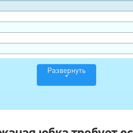
Развернуть
жаная юбка требует о