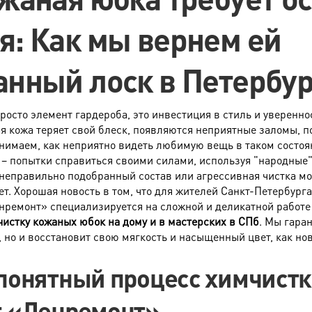
я: Как мы вернем ей
анный лоск в Петербур
просто элемент гардероба, это инвестиция в стиль и уверенно
я кожа теряет свой блеск, появляются неприятные заломы, по
нимаем, как неприятно видеть любимую вещь в таком состоя
 – попытки справиться своими силами, используя "народные"
неправильно подобранный состав или агрессивная чистка мо
ет. Хорошая новость в том, что для жителей Санкт-Петербурга
ремонт» специализируется на сложной и деликатной работе 
истку кожаных юбок на дому и в мастерских в СПб
. Мы гара
, но и восстановит свою мягкость и насыщенный цвет, как нов
, воланов, складок, сборок, бантов, многослойности тканей
 понятный процесс химчист
 из признаков: наличие сложной декоративной отделки (стекл
т «Ленремонт»
 ( шелк, вискоза, парча, бархат).