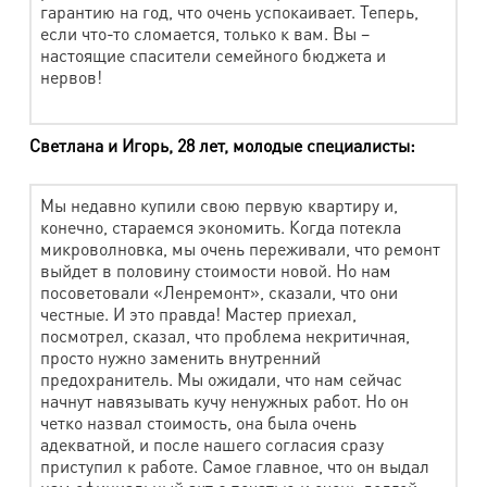
гарантию на год, что очень успокаивает. Теперь,
Наименование работы
Стоимость
если что-то сломается, только к вам. Вы –
Перчатки, рукавицы вязаные
165 руб.
настоящие спасители семейного бюджета и
нервов!
Кепка
300 руб.
Шапка вяз.
300 руб.
Светлана и Игорь, 28 лет, молодые специалисты:
Платок, палантин (за 1 м2)
300 руб.
Мы недавно купили свою первую квартиру и,
Шарф (до 50 см по узкой стороне)
300 руб.
конечно, стараемся экономить. Когда потекла
микроволновка, мы очень переживали, что ремонт
Берет
300 руб.
выйдет в половину стоимости новой. Но нам
Мягкая игрушка (мал.) до 0,5 кг
260 руб.
посоветовали «Ленремонт», сказали, что они
честные. И это правда! Мастер приехал,
Мягкая игрушка (средн.) от 0,5 до 1,5 кг
715 руб.
посмотрел, сказал, что проблема некритичная,
просто нужно заменить внутренний
Мягкая игрушка (бол.) от 1,5 кг
920 руб.
предохранитель. Мы ожидали, что нам сейчас
начнут навязывать кучу ненужных работ. Но он
Сумки мягк. формы (текстиль)
четко назвал стоимость, она была очень
адекватной, и после нашего согласия сразу
приступил к работе. Самое главное, что он выдал
Наименование работ
Стоимость