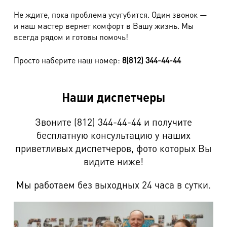
Не ждите, пока проблема усугубится. Один звонок —
Джемпер (комбин. текстилем)
1700 руб.
и наш мастер вернет комфорт в Вашу жизнь. Мы
Пиджак, куртка, полупальто до 90 см (комбин.
всегда рядом и готовы помочь!
3080 руб.
текстилем)
Просто наберите наш номер:
8(812) 344-44-44
Пальто от 90 см (комбинированное текстилем)
3500 руб.
Изделия, продублированные иск. мехом
Наши диспетчеры
Наименование работ
Стоимость
Звоните (812) 344-44-44 и получите
Куртка, полупальто до 90 см (на иск. меху)
3100 руб.
бесплатную консультацию у наших
приветливых диспетчеров, фото которых Вы
Пальто свыше 90 см (кожа, замша)
3300 руб.
видите ниже!
Покраска кожаной отделки (1 деталь)
110 руб.
Мы работаем без выходных 24 часа в сутки.
Экипировка
Наименование работ
Стоимость