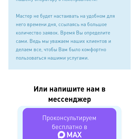
Наименование работ
Стоимость
Мастер не будет настаивать на удобном для
30% от
Озонирование текстильного, мехового
него времени дня, ссылаясь на большое
стоимости
изделия (после чистки)
чистки
количество заявок. Время Вы определите
сами. Ведь мы уважаем наших клиентов и
Изделие текстильное
350 руб.
делаем все, чтобы Вам было комфортно
20% от
Озонирование кожаного, замшевого
пользоваться нашими услугами.
стоимости
изделия, дубленки (после чистки)
чистки
Театральный костюм
1000 руб.
Хоккейный комплект (полевой игрок)** (до
Или напишите нам в
1100 руб.
17 кг)
мессенджер
Хоккейный комплект (вратарь) (17- 35 кг)
1300 руб.
Элемент экипировки (одиночный, парный
Проконсультируем
300 руб.
компл. д/защиты конечн.)
бесплатно в
Спортивная обувь (кроссовки, коньки,
MAX
300 руб.
ролики)