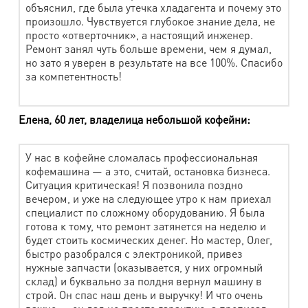
замши
объяснил, где была утечка хладагента и почему это
произошло. Чувствуется глубокое знание дела, не
просто «отверточник», а настоящий инженер.
Наименование работ
Стоимость
Ремонт занял чуть больше времени, чем я думал,
но зато я уверен в результате на все 100%. Спасибо
Рукавицы (овчина, плотная замша)
610 руб.
за компетентность!
Головные уборы, капюшон (кожа, комбинир.)
740 руб.
Елена, 60 лет, владелица небольшой кофейни:
Жилет, шорты (кожа, замша)
1580 руб.
Джемпер (кожа, замша)
2040 руб.
У нас в кофейне сломалась профессиональная
Юбка до 40 см (кожа, замша)
1420 руб.
кофемашина — а это, считай, остановка бизнеса.
Ситуация критическая! Я позвонила поздно
Юбка до 40 см (кожа, замша)
2000 руб.
вечером, и уже на следующее утро к нам приехал
специалист по сложному оборудованию. Я была
Сарафан (кожа, замша)
2100 руб.
готова к тому, что ремонт затянется на неделю и
будет стоить космических денег. Но мастер, Олег,
Рубашка (кожа, замша)
2100 руб.
быстро разобрался с электроникой, привез
нужные запчасти (оказывается, у них огромный
Брюки, бриджи (кожа, замша)
2160 руб.
склад) и буквально за полдня вернул машину в
Пиджак, куртка, полупальто (кожа, замша)
3100 руб.
строй. Он спас наш день и выручку! И что очень