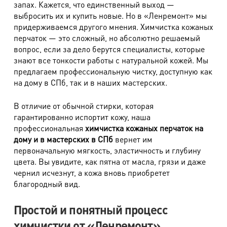
запах. Кажется, что единственный выход —
Платье свадебное со шлейфом
3600 руб.
выбросить их и купить новые. Но в «Ленремонт» мы
придерживаемся другого мнения. Химчистка кожаных
Комбинезон из легких тканей
790 руб.
перчаток — это сложный, но абсолютно решаемый
Костюм карнавальный, демонстрационный
1900 руб.
вопрос, если за дело берутся специалисты, которые
знают все тонкости работы с натуральной кожей. Мы
Сложными считаются изделия при наличии рюшей,
предлагаем профессиональную чистку, доступную как
воланов, складок, сборок, бантов, многослойности
на дому в СПб, так и в наших мастерских.
тканей, деталей (отделок) контрастных цветов.
В отличие от обычной стирки, которая
Вечерним считается платье при наличии любого из
гарантированно испортит кожу, наша
признаков: наличие сложной декоративной отделки
профессиональная
химчистка кожаных перчаток на
(стеклярус, пайетки, бисер, камни, перья, мех и т.п.),
дому и в мастерских в СПб
вернет им
лифа-корсета, сложных в обработке тканей ( шелк,
первоначальную мягкость, эластичность и глубину
вискоза, парча, бархат).
цвета. Вы увидите, как пятна от масла, грязи и даже
чернил исчезнут, а кожа вновь приобретет
благородный вид.
Трикотаж, спортивная одежда
Простой и понятный процесс
Наименование работ
Стоимость
химчистки от «Ленремонт»