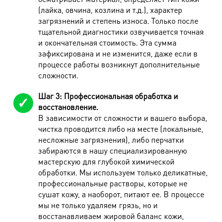
Верхняя одежда
(лайка, овчина, козлина и т.д.), характер
загрязнений и степень износа. Только после
Наименование работ
Стоимость
тщательной диагностики озвучивается точная
и окончательная стоимость. Эта сумма
Куртка легкая/джинсовая
600 руб.
зафиксирована и не изменится, даже если в
процессе работы возникнут дополнительные
Жилет утепл.
720 руб.
сложности.
Куртка-пихора (до 90 см)
1680 руб.
Шаг 3: Профессиональная обработка и
Куртка-пихора (от 90 см)
1950 руб.
восстановление.
В зависимости от сложности и вашего выбора,
Куртка утепл.(синтепон, флис, шерсть,
990 руб.
чистка проводится либо на месте (локальные,
мембрана)
несложные загрязнения), либо перчатки
Пончо
820 руб.
забираются в нашу специализированную
мастерскую для глубокой химической
Плащ, летнее пальто
790 руб.
обработки. Мы используем только деликатные,
Пальто демисезонное (до 90 см)
1020 руб.
профессиональные растворы, которые не
сушат кожу, а наоборот, питают ее. В процессе
Пальто демисезонное (от 90 см)
1150 руб.
мы не только удаляем грязь, но и
восстанавливаем жировой баланс кожи,
Плащ, пальто утепл. до 90 см
1080 руб.