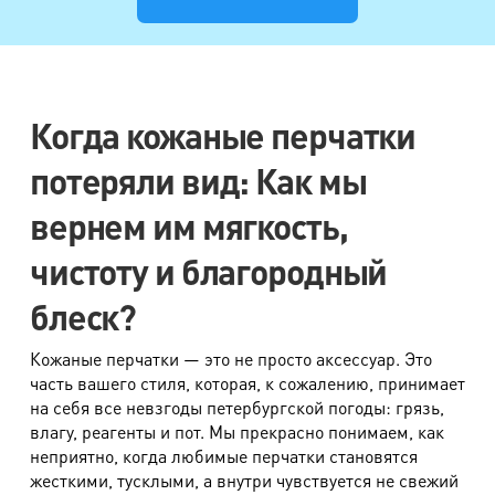
Жилет
350 руб.
Рубашка, блуза
380 руб.
Блуза сложная
520 руб.
Юбка, шорты
420 руб.
Когда кожаные перчатки
Юбка сложная
560 руб.
потеряли вид: Как мы
Галстук
290 руб.
вернем им мягкость,
Фата
640 руб.
чистоту и благородный
Платье, халат, туника
670 руб.
блеск?
Платье сложного фасона
880 руб.
Кожаные перчатки — это не просто аксессуар. Это
Платье вечернее
1800 руб.
часть вашего стиля, которая, к сожалению, принимает
Корсет
900 руб.
на себя все невзгоды петербургской погоды: грязь,
влагу, реагенты и пот. Мы прекрасно понимаем, как
Юбка свадебная
1950 руб.
неприятно, когда любимые перчатки становятся
жесткими, тусклыми, а внутри чувствуется не свежий
Платье свадебное
2850 руб.