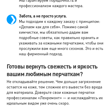
Мы гарантируем порядочность и
Шуба до 90 см недорогой мех
2280 руб.
профессионализм каждого мастера.
Подстежка меховая
1120 руб.
Забота, а не просто услуга.
Опушка
330 руб.
Мы подходим к каждому заказу с принципом:
«Делаем как для себя». Помимо самой
Палантин (недорогой мех)
730 руб.
химчистки, мы обязательно дадим вам
Палантин (дорогой мех)
1060 руб.
подробные советы, как правильно хранить и
ухаживать за кожаными перчатками, чтобы они
Капюшон, шапка, воротник (недорогой мех)
610 руб.
прослужили вам еще много сезонов. Это и есть
наш фирменный подход.
Капюшон, шапка, воротник (дорогой мех)
880 руб.
Жилет, болеро (дорогой мех)
2360 руб.
Готовы вернуть свежесть и яркость
Жилет, болеро (недорогой мех)
1380 руб.
вашим любимым перчаткам?
Шкура натуральная (за кв.м.)
620 руб.
Не откладывайте решение. Чем дольше загрязнение
остается на коже, тем сложнее его вывести без вреда
Изделия из искусственного меха
для материала. Доверьте свои кожаные перчатки
профессионалам «Ленремонт» — и наслаждайтесь их
идеальным видом уже очень скоро.
Наименование работ
Стоимость