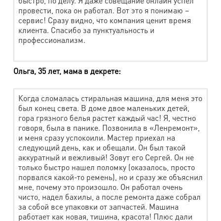
быстро, по делу. Я даже совещание онлайн успел
Флаг
630 руб.
провести, пока он работал. Вот это я понимаю –
сервис! Сразу видно, что компания ценит время
Тюль (м2)
150 руб.
клиента. Спасибо за пунктуальность и
профессионализм.
Шторы, портьеры, ламбрекен (м2)
230 руб.
Чистка столового белья с пятновыведением
Ольга, 35 лет, мама в декрете:
Наименование работ
Стоимость
Когда сломалась стиральная машина, для меня это
был конец света. В доме двое маленьких детей,
Скатерть стандартная 1,5 х 2 м, D до 2 м
570 руб.
гора грязного белья растет каждый час! Я, честно
говоря, была в панике. Позвонила в «Ленремонт»,
Скатерть нестандартная (рюши, воланы,
780 руб.
и меня сразу успокоили. Мастер приехал на
большой размер)
следующий день, как и обещали. Он был такой
аккуратный и вежливый! Зовут его Сергей. Он не
Салфетка стандартная 45х45 см
130 руб.
только быстро нашел поломку (оказалось, просто
Салфетка нестандартная
170 руб.
порвался какой-то ремень), но и сразу же объяснил
мне, почему это произошло. Он работал очень
чисто, надел бахилы, а после ремонта даже собрал
Аксессуары, игрушки
за собой все упаковки от запчастей. Машина
работает как новая, тишина, красота! Плюс дали