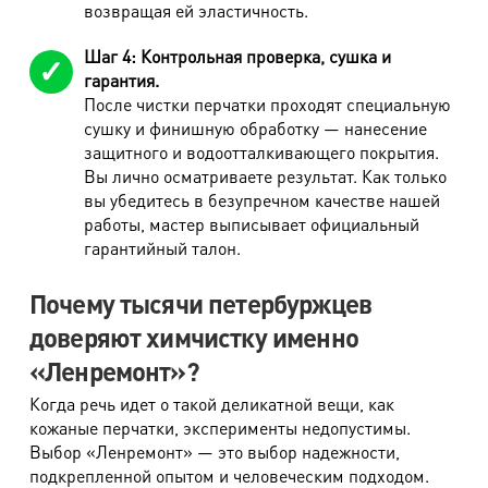
возвращая ей эластичность.
Плащ, пальто утепл. от 90 см
1290 руб.
Шаг 4: Контрольная проверка, сушка и
Наличие капюшона из плотных тканей,
гарантия.
220 руб.
утепленного
После чистки перчатки проходят специальную
сушку и финишную обработку — нанесение
Пуховики
защитного и водоотталкивающего покрытия.
Вы лично осматриваете результат. Как только
вы убедитесь в безупречном качестве нашей
Наименование работ
Стоимость
работы, мастер выписывает официальный
Куртка пуховая до 90 см
1100 руб.
гарантийный талон.
Пуховик облегченный (до 90 см)
890 руб.
Почему тысячи петербуржцев
Пуховик облегченный (от 90 см)
1100 руб.
доверяют химчистку именно
Жилет пуховой
980 руб.
«Ленремонт»?
Жилет пуховой облегченный
650 руб.
Когда речь идет о такой деликатной вещи, как
кожаные перчатки, эксперименты недопустимы.
Пальто пуховое (от 90 см)
1400 руб.
Выбор «Ленремонт» — это выбор надежности,
подкрепленной опытом и человеческим подходом.
Комбинезон пуховой
1890 руб.