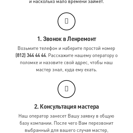
и насколько мало времени займёт.
Экипировкой считаются изделия, имеющие элементы
защиты, - нашиты плотная или рифленая ткань, вшит
слой поролона, а также имеющие встроенные или
съемные пластины, вставки из пены или из
натуральной кожи.
1. Звонок в Ленремонт
Чистка подушек пух-перо*
Возьмите телефон и наберите простой номер
(812) 344 44 44
. Расскажите нашему оператору о
поломке и назовите свой адрес, чтобы наш
Наименование работ
Стоимость
мастер знал, куда ему ехать.
Подушка пух-перо 70х70 см
520 руб.
Подушка пух-перо 50х70 см
520 руб.
Подушка пух-перо 65х65 см
520 руб.
Подушка пух-перо 60х60 см
520 руб.
2. Консультация мастера
Наш оператор занесет Вашу заявку в общую
Подушка пух-перо 50х50 см
460 руб.
базу компании. После чего Вам перезвонит
Подушка пух-перо 45х45 см
460 руб.
выбранный для вашего случая мастер,