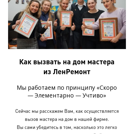
Мотоштаны (кожа)
2600 руб.
Мотокуртка (кожа)
3650 руб.
Мотокомбинезон (кожа)
4200 руб.
Комбинезон с защитой (текстиль, кордура)
1900 руб.
Брюки с защитой (текстиль, кордура)
1000 руб.
Как вызвать на дом мастера
Куртка с защитой (текстиль, кордура)
1180 руб.
из ЛенРемонт
Черепаха
960 руб.
Перчатки с защитой (текстиль) (пара)
380 руб.
Мы работаем по принципу «Скоро
Сумка для экипировки
1200 руб.
— Элементарно — Учтиво»
Шлем
480 руб.
Сейчас мы расскажем Вам, как осуществляется
Элемент экипировки (шт.)
360 руб.
вызов мастера на дом в нашей фирме.
Элемент экипировки кож. (шт.)
600 руб.
Вы сами убедитесь в том, насколько это легко