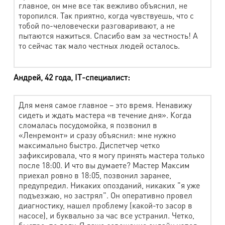
главное, он мне все так вежливо объяснил, не
торопился. Так приятно, когда чувствуешь, что с
Чехол, накидка на кресло
470 руб.
тобой по-человечески разговаривают, а не
пытаются нажиться. Спасибо вам за честность! А
Одеяло пуховое 1,5 сп
1640 руб.
то сейчас так мало честных людей осталось.
Одеяло пуховое 2 сп
1860 руб.
Одеяло пуховое Евроразмер
1990 руб.
Андрей, 42 года, IT-специалист:
Декорат. наволочка, сидушка на стул
305 руб.
Для меня самое главное – это время. Ненавижу
Пододеяльник
780 руб.
сидеть и ждать мастера «в течение дня». Когда
сломалась посудомойка, я позвонил в
Простыня
640 руб.
«Ленремонт» и сразу объяснил: мне нужно
Чехол на диван, наматрасник 1,5 сп.
930 руб.
максимально быстро. Диспетчер четко
зафиксировала, что я могу принять мастера только
Чехол на диван, наматрасник 2 сп.
1220 руб.
после 18:00. И что вы думаете? Мастер Максим
приехал ровно в 18:05, позвонил заранее,
Спальный мешок
840 руб.
предупредил. Никаких опозданий, никаких "я уже
подъезжаю, но застрял". Он оперативно провел
Коврик для ванной
640 руб.
диагностику, нашел проблему (какой-то засор в
насосе), и буквально за час все устранил. Четко,
Конверт детский
790 руб.