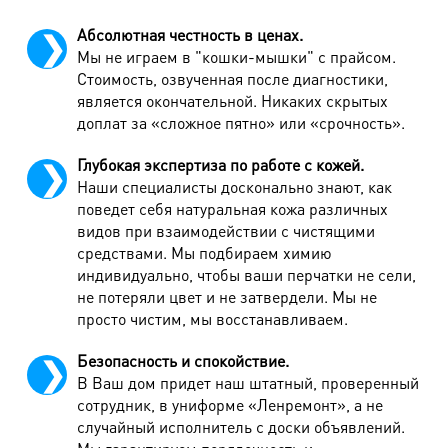
Полукомбинезон пуховой
1120 руб.
Абсолютная честность в ценах.
Мы не играем в "кошки-мышки" с прайсом.
Наличие капюшона
220 руб.
Стоимость, озвученная после диагностики,
Водоотталкивающая пропитка до 90 см/ от 90
330/430
является окончательной. Никаких скрытых
см
руб.
доплат за «сложное пятно» или «срочность».
Облегченный пуховик: ширина простежки до 5 см, без
Глубокая экспертиза по работе с кожей.
подкладки, отсутствует внутренний чехол для пуха.
Наши специалисты досконально знают, как
Обработка капюшона включена в стоимость.
поведет себя натуральная кожа различных
видов при взаимодействии с чистящими
Изделия из натурального меха
средствами. Мы подбираем химию
индивидуально, чтобы ваши перчатки не сели,
не потеряли цвет и не затвердели. Мы не
Наименование работ
Стоимость
просто чистим, мы восстанавливаем.
Шуба от 90 см дорогой мех
4720 руб.
Безопасность и спокойствие.
Шуба до 90 см дорогой мех
3420 руб.
В Ваш дом придет наш штатный, проверенный
сотрудник, в униформе «Ленремонт», а не
Шуба от 90 см недорогой мех
2720 руб.
случайный исполнитель с доски объявлений.