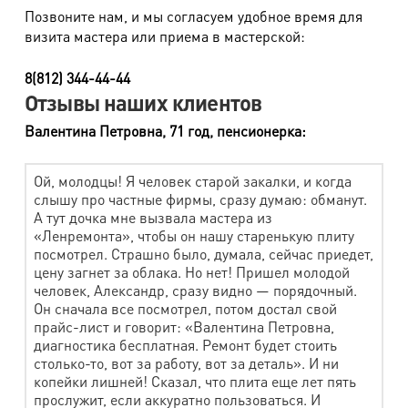
Позвоните нам, и мы согласуем удобное время для
Болеро
520 руб.
визита мастера или приема в мастерской:
Подстежка меховая
580 руб.
8(812) 344-44-44
Шапка из искусств. меха
450 руб.
Отзывы наших клиентов
Шуба, дубленка (от 90 см)
1160 руб.
Валентина Петровна, 71 год, пенсионерка:
Шуба, дубленка (до 90 см)
790 руб.
Ой, молодцы! Я человек старой закалки, и когда
Наличие капюшона
220 руб.
слышу про частные фирмы, сразу думаю: обманут.
А тут дочка мне вызвала мастера из
Домашний текстиль
«Ленремонта», чтобы он нашу старенькую плиту
посмотрел. Страшно было, думала, сейчас приедет,
цену загнет за облака. Но нет! Пришел молодой
Наименование работ
Стоимость
человек, Александр, сразу видно — порядочный.
Он сначала все посмотрел, потом достал свой
Подушка (синтепон) максим. разм. 60х60
380 руб.
прайс-лист и говорит: «Валентина Петровна,
Одеяло, плед, покрывало 1,5 сп
850 руб.
диагностика бесплатная. Ремонт будет стоить
столько-то, вот за работу, вот за деталь». И ни
Одеяло, плед, покрывало 2 сп
1080 руб.
копейки лишней! Сказал, что плита еще лет пять
прослужит, если аккуратно пользоваться. И
Одеяло, плед, покрывало Евроразмер
1320 руб.