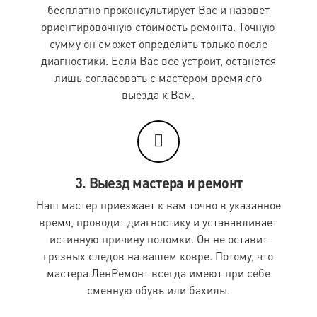
бесплатно проконсультирует Вас и назовет
Подушка пух-перо 30х40 см
460 руб.
ориентировочную стоимость ремонта. Точную
Указана стоимость с заменой наперника на выходе.
сумму он сможет определить только после
диагностики. Если Вас все устроит, останется
В случае изготовления из 2-х подушек одной считается
лишь согласовать с мастером время его
стоимость за 1 изделие.
выезда к Вам.
Ручная чистка обуви и сумок
Наименование работ
Стоимость
3. Выезд мастера и ремонт
Кошелек, клатч, сумочка (кожа, замша)
2500 руб.
Наш мастер приезжает к вам точно в указанное
Кошелек, клатч, сумочка (текстиль, иск.кожа)
1200 руб.
время, проводит диагностику и устанавливает
истинную причину поломки. Он не оставит
Ремень (кожа, замша)
2000 руб.
грязных следов на вашем ковре. Потому, что
Сумка, портфель, рюкзак (25-50 см) кожа, замша
4500 руб.
мастера ЛенРемонт всегда имеют при себе
сменную обувь или бахилы.
Сумка, портфель, рюкзак (25-50 см) текстиль,
2000 руб.
иск.кожа