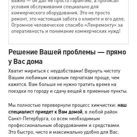
важно — он дал не просто гарантию, а прописал
Плащ, пальто от 90 см
3500 руб.
условия обслуживания специально для
коммерческого оборудования. Это не просто
Дубленки до 90 см
3540 руб.
ремонт, это настоящая забота о клиенте и его деле.
Огромное человеческое спасибо «Ленремонту» за
Дубленки от 90 см
3800 руб.
оперативность и понимание коммерческих нужд!
Кожаный пуховик до 90 см
3400 руб.
Кожаный пуховик от 90 см
3700 руб.
Решение Вашей проблемы — прямо
у Вас дома
Куртка на меху (недорогост. мех)
3600 руб.
Хватит мириться с неудобствами! Вернуть чистоту
Пальто на подкл. из овчины
3800 руб.
Вашим любимым кожаным перчаткам проще, чем
Сапоги меховые (овчина) типа UGG
1750 руб.
кажется. Вам больше не нужно тратить время на
поездки по городу и сдачу вещей в приемные пункты.
Изделия, комбинированные текстилем
Мы полностью перевернули процесс химчистки:
наш
специалист приедет к Вам домой
, в любой район
Наименование работ
Стоимость
Санкт-Петербурга, со всем необходимым
Жилет, шорты (комбин. текстилем)
1350 руб.
профессиональным оборудованием и средствами.
Это быстро, чисто и максимально удобно для Вас.
Брюки, бриджи (комбин. текстилем)
1800 руб.