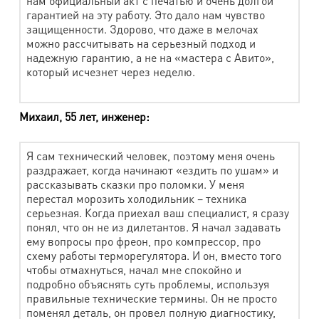
нам официальный акт с печатью и очень долгой
гарантией на эту работу. Это дало нам чувство
Сумка (малая) 30х30 см
450 руб.
защищенности. Здорово, что даже в мелочах
можно рассчитывать на серьезный подход и
Сумка (средняя) 50х50 см
760 руб.
надежную гарантию, а не на «мастера с Авито»,
Сумка (большая) более 50 см
990 руб.
который исчезнет через неделю.
Индивидуальная стирка
Михаил, 55 лет, инженер:
Наименование работ
Стоимость
Я сам технический человек, поэтому меня очень
раздражает, когда начинают «ездить по ушам» и
Индивидуальная стирка постельного белья
820 руб.
(загрузка - 6кг)
рассказывать сказки про поломки. У меня
перестал морозить холодильник – техника
Индивидуальная стирка постельного белья
серьезная. Когда приехал ваш специалист, я сразу
920 руб.
ЛЮКС (загрузка - 6 кг)
понял, что он не из дилетантов. Я начал задавать
ему вопросы про фреон, про компрессор, про
Кондиционер
100 руб.
схему работы терморегулятора. И он, вместо того
чтобы отмахнуться, начал мне спокойно и
Отбеливатель
100 руб.
подробно объяснять суть проблемы, используя
правильные технические термины. Он не просто
Комплексная химчистка изделий из кожи и
поменял деталь, он провел полную диагностику,