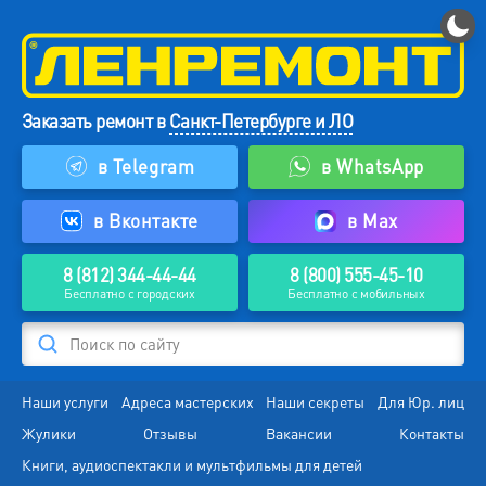
Заказать ремонт в
Санкт-Петербурге и ЛО
в Telegram
в WhatsApp
в Вконтакте
в Max
8 (812) 344-44-44
8 (800) 555-45-10
Бесплатно с городских
Бесплатно с мобильных
Поиск по сайту
Наши услуги
Адреса мастерских
Наши секреты
Для Юр. лиц
Жулики
Отзывы
Вакансии
Контакты
Книги, аудиоспектакли и мультфильмы для детей