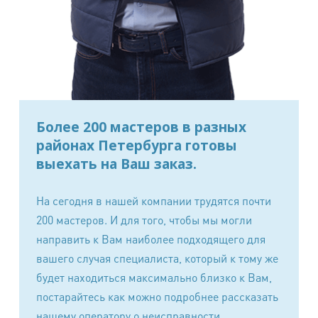
Наценка за сложность обработки*:
В случае комбинированного изделия текстиль и
кожа стоимость рассчитывается как за обработку
кожаного изделия.
Для изделий из экзотических кож (крокодил, страус,
скат, слон, змея и.т.д.) - наценка на химчистку 100%.
Более 200 мастеров в разных
районах Петербурга готовы
Сложными считаются изделия с контрастными
выехать на Ваш заказ.
цветами, комбинированными материалами, а также
при сильном загрязнении изделия, требующем
дополнительной индивидуальной обработки
На сегодня в нашей компании трудятся почти
(трудновыводимые пятна, многочисленные пятна,
200 мастеров. И для того, чтобы мы могли
водные затеки, пятна после домашней обработки,
направить к Вам наиболее подходящего для
повреждения лицевого покрытия (глубокие царапины)
вашего случая специалиста, который к тому же
для гл.кожи.
будет находиться максимально близко к Вам,
Озонирование
постарайтесь как можно подробнее рассказать
нашему оператору о неисправности.