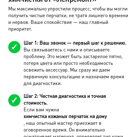
Джемпер (жакет)
520 руб.
Мы максимально упростили процесс, чтобы вы могли
Пончо, кардиган
680 руб.
получить чистые перчатки, не тратя лишнего времени
и нервов. Ваше спокойствие — наш главный
Жилет, болеро
420 руб.
приоритет.
Перчатки горнолыжные, рукавицы
320 руб.
Шаг 1: Ваш звонок — первый шаг к решению.
Топ, майка, футболка
320 руб.
Вы связываетесь с нами и описываете
проблему. Это может быть застарелое пятно,
Поло, футболка с длинным рукавом
360 руб.
потеря цвета или просто необходимость
Джинсы
490 руб.
освежить аксессуар. Мы сразу же даем
первичную консультацию и назначаем время
Брюки спортивные, трикотажные
420 руб.
для диагностики.
Комбинезон утепленный
1600 руб.
Шаг 2: Честная диагностика и точная
Полукомбинезон (утепл. брюки)
800 руб.
стоимость.
Если вам нужна
Толстовка, куртка спортивная
550 руб.
химчистка кожаных перчаток на дому
, наш опытный мастер приезжает в
Толстовка, куртка спортивная с капюшоном
660 руб.
оговоренное время. Он внимательно
осматривает материал, определяет тип кожи