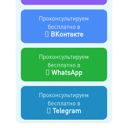
Спортивная обувь (сапоги, горнолыжные
500 руб.
ботинки)
Проконсультируем
Изделие меховое, кожаное, замшевое,
бесплатно в
550 руб.
дубленка, объемное текстильное
ВКонтакте
Головной убор, шлем
300 руб.
Сумка, баул
500 руб.
Проконсультируем
Изделия для детей (автокресло, переноска,
бесплатно в
500 руб.
съемные элементы коляски)
WhatsApp
Изделия для дом. животных (домик,
400 руб.
лежанка)
по
Проконсультируем
Нестандартное изделие
согласованию
бесплатно в
Telegram
Доставка
Стоимость