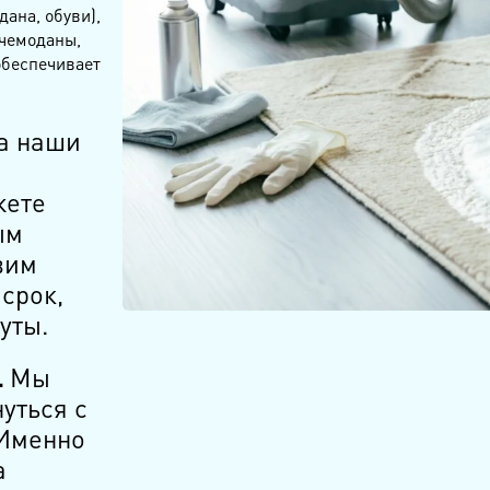
дана, обуви),
 чемоданы,
обеспечивает
а наши
жете
ым
вим
срок,
уты.
.
Мы
уться с
Именно
а