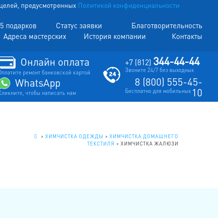
х целей, предусмотренных
Политикой конфиденциальности
5 подарков
Статус заявки
Благотворительность
Адреса мастерских
История компании
Контакты
344-44-44
Онлайн оплата
+7 (812)
Звоните 24/7 без выходных
Оплатите ремонт банковской картой
8 (800) 555-45-
WhatsApp
10
Бесплатно для мобильных
Кликните, чтобы написать нам
.
>
ХИМЧИСТКА ОДЕЖДЫ
>
ХИМЧИСТКА ДОМАШНЕГО
ТЕКСТИЛЯ
>
ХИМЧИСТКА ЖАЛЮЗИ