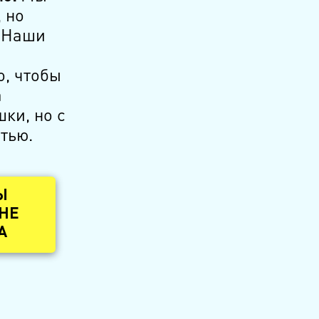
 но
. Наши
о, чтобы
а
ки, но с
тью.
Ы
 НЕ
А