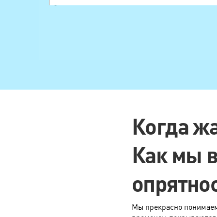
Смокинг, сюртук
Жилет
Рубашка, блуза
Блуза сложная
Юбка, шорты
Юбка сложная
Галстук
Когда ж
Фата
Как мы 
Платье, халат, туника
Платье сложного фасона
опрятно
Платье вечернее
Корсет
Мы прекрасно понимаем,
Юбка свадебная