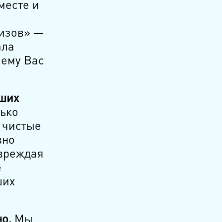
месте и
ризов» —
ала
чему Вас
аших
ько
 чистые
вно
овреждая
е
ших
о.
Мы