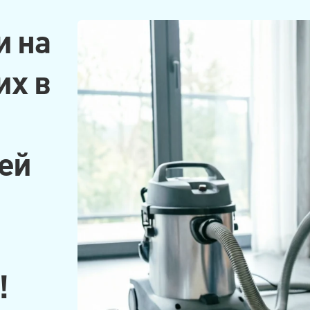
и на
их в
ей
!