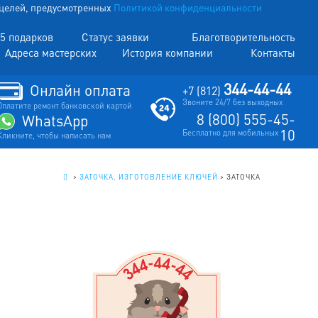
х целей, предусмотренных
Политикой конфиденциальности
5 подарков
Статус заявки
Благотворительность
Адреса мастерских
История компании
Контакты
344-44-44
Онлайн оплата
+7 (812)
Звоните 24/7 без выходных
Оплатите ремонт банковской картой
8 (800) 555-45-
WhatsApp
10
Бесплатно для мобильных
Кликните, чтобы написать нам
.
>
ЗАТОЧКА, ИЗГОТОВЛЕНИЕ КЛЮЧЕЙ
>
ЗАТОЧКА