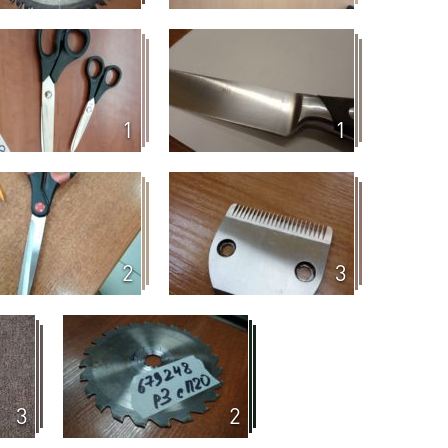
1
1
2
3
3
2