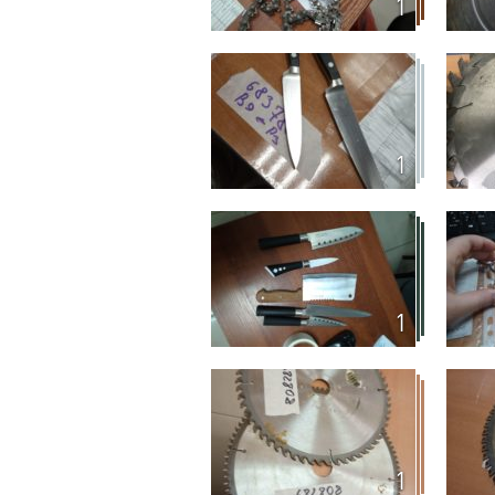
1
1
1
1