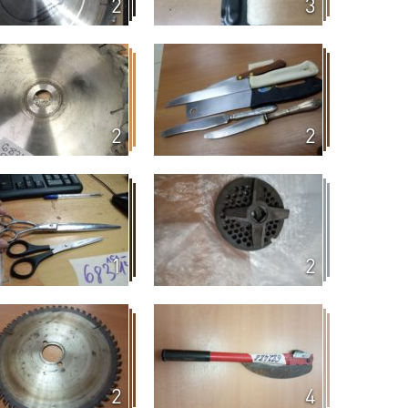
2
3
2
2
1
2
2
4