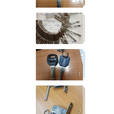
1
1
1
3