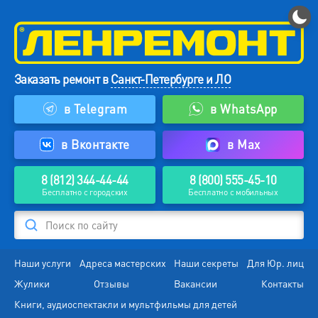
Заказать ремонт в
Санкт-Петербурге и ЛО
в Telegram
в WhatsApp
в Вконтакте
в Max
8 (812) 344-44-44
8 (800) 555-45-10
Бесплатно с городских
Бесплатно с мобильных
Поиск по сайту
Наши услуги
Адреса мастерских
Наши секреты
Для Юр. лиц
Жулики
Отзывы
Вакансии
Контакты
Книги, аудиоспектакли и мультфильмы для детей